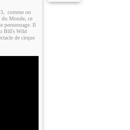
1903, comme on
eur du Monde, ce
e personnage. Il
o Bill's Wild
ectacle de cirque