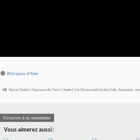
#Cirques d'hier
Nora Chabri, l'épouse de Toto Chabri
Cie l’Association du Vide, Suzanne : un
S'inscrire à la newsletter
Vous aimerez aussi :