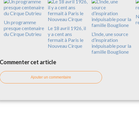
N
Un programme
r
presque centenaire
Le 18 avril 1926, il
du Cirque Dutrieu
y a cent ans
L’Inde, une source
fermait à Paris le
d’inspiration
Nouveau Cirque
inépuisable pour la
famille Bouglione
Commenter cet article
Ajouter un commentaire