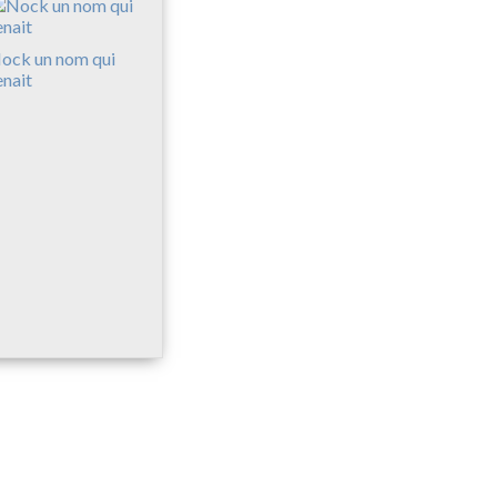
ock un nom qui
enait