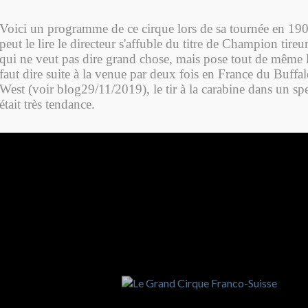
Voici un programme de ce cirque lors de sa tournée en 
peut le lire le directeur s'affuble du titre de Champion tir
qui ne veut pas dire grand chose, mais pose tout de même l
faut dire suite à la venue par deux fois en France du Buffal
West (voir blog29/11/2019), le tir à la carabine dans un sp
était très tendance.