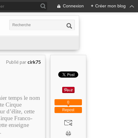
Connexion
+
Créer mon blog
Publié par
cirk75
mier temps le nom
0
nte Cirque
Repost
r d’élite, cette
Cirque Franco-
tte enseigne
…