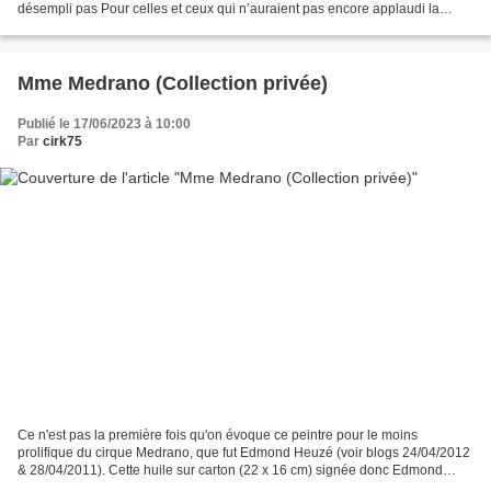
désempli pas Pour celles et ceux qui n’auraient pas encore applaudi la
5ème production, il reste encore deux...
Mme Medrano (Collection privée)
Publié le 17/06/2023 à 10:00
Par
cirk75
Ce n'est pas la première fois qu'on évoque ce peintre pour le moins
prolifique du cirque Medrano, que fut Edmond Heuzé (voir blogs 24/04/2012
& 28/04/2011). Cette huile sur carton (22 x 16 cm) signée donc Edmond
Heuzé nous montre Mme Medrano, autrement...