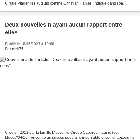
Cirque Pinder, les auteurs comme Christian Hamel l’indique dans son
introduction, ont pu avoir accès non seulement...
Deux nouvelles n’ayant aucun rapport entre
elles
Publié le 18/06/2023 à 10:00
Par
cirk75
Créé en 2012 par la famille Massot, le Cirque Cabaret Imagine (voir
blog07/04/16) rencontre un succès populaire indéniable et son chapiteau ne