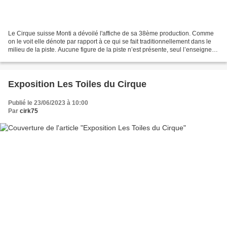
Le Cirque suisse Monti a dévoilé l'affiche de sa 38ème production. Comme
on le voit elle dénote par rapport à ce qui se fait traditionnellement dans le
milieu de la piste. Aucune figure de la piste n’est présente, seul l’enseigne
de ce cirque helvète...
Exposition Les Toiles du Cirque
Publié le 23/06/2023 à 10:00
Par
cirk75