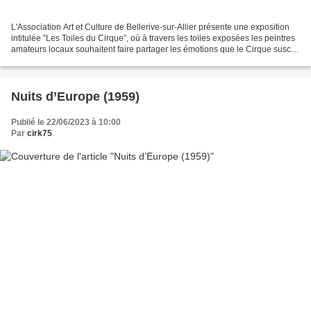
L'Association Art et Culture de Bellerive-sur-Allier présente une exposition
intitulée ”Les Toiles du Cirque”, où à travers les toiles exposées les peintres
amateurs locaux souhaitent faire partager les émotions que le Cirque suscite
e eux. C’est aussi...
Nuits d’Europe (1959)
Publié le 22/06/2023 à 10:00
Par
cirk75