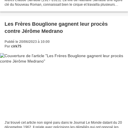
clé du Nouveau Roman, connaissait bien le cirque et travailla plusieurs
années au service culture...
Les Frères Bouglione gagnent leur procès
contre Jérôme Medrano
Publié le 20/06/2023 à 10:00
Par
cirk75
J'ai trouvé cet article non signé paru dans le Journal Le Monde datant du 20
décemebre 1962. Il relate avec précisions les démélés qui ont opposé les