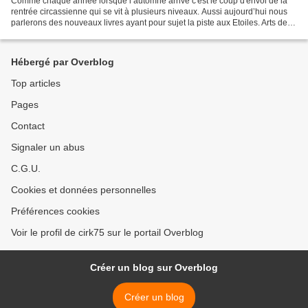
Comme chaque année lorsque l’automne arrive c'est le coup d'envoi de la
rentrée circassienne qui se vit à plusieurs niveaux. Aussi aujourd’hui nous
parlerons des nouveaux livres ayant pour sujet la piste aux Etoiles. Arts des
2 Mondes (voir blog19/10/2010)...
Hébergé par Overblog
Top articles
Pages
Contact
Signaler un abus
C.G.U.
Cookies et données personnelles
Préférences cookies
Voir le profil de cirk75 sur le portail Overblog
Créer un blog sur Overblog
Créer un blog