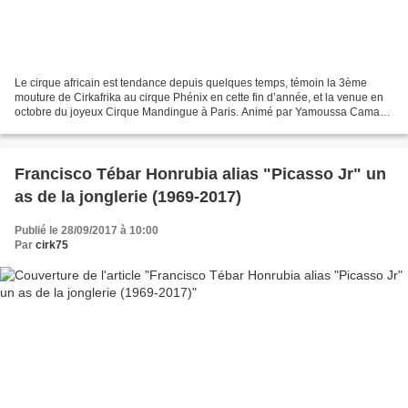
Le cirque africain est tendance depuis quelques temps, témoin la 3ème
mouture de Cirkafrika au cirque Phénix en cette fin d’année, et la venue en
octobre du joyeux Cirque Mandingue à Paris. Animé par Yamoussa Camara
dit Junior, cette troupe de circassienne...
Francisco Tébar Honrubia alias "Picasso Jr" un
as de la jonglerie (1969-2017)
Publié le 28/09/2017 à 10:00
Par
cirk75