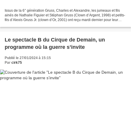
Issus de la 6° génération Gruss, Charles et Alexandre, les jumeaux et fils
ainés de Nathalie Figuier et Stéphan Gruss (Clown d’Argent, 1998) et petits-
fils d’Alexis Gruss Jr. (clown d’Or, 2001) ont reçu mardi dernier pour leur
élégant et remarquable travail...
Le spectacle B du Cirque de Demain, un
programme où la guerre s’invite
Publié le 27/01/2024 à 15:15
Par
cirk75