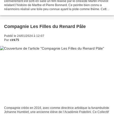
Dernièrement est sorti en salle un film réalisé par le cinéaste Martin Provost
relatant l’histoire de Marthe et Pierre Bonnard. Ce peintre bien connu a
néanmoins réalisé une toile peu connue ayant la piste comme thème. Cette
œuvre se nomme L’écuyère et...
Compagnie Les Filles du Renard Pâle
Publié le 24/01/2024 à 12:07
Par
cirk75
Compagnie créée en 2016, avec comme directrice artistique la funambuliste
Johanne Humblet, une ancienne élève de l’Académie Fratellini. Ce Collectif