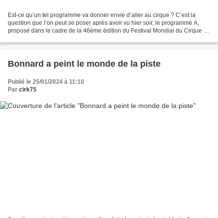
Est-ce qu’un tel programme va donner envie d’aller au cirque ? C’est la
question que l’on peut se poser après avoir vu hier soir, le programme A,
proposé dans le cadre de la 46ème édition du Festival Mondial du Cirque de
Demain. En effet pourquoi payer...
Bonnard a peint le monde de la piste
Publié le 25/01/2024 à 11:10
Par
cirk75