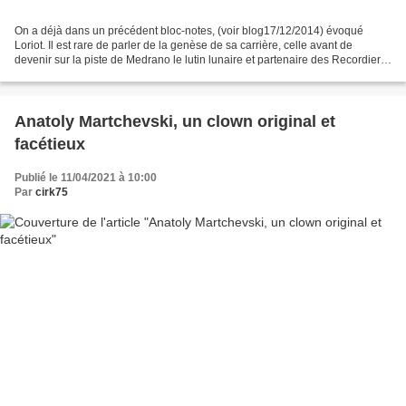
On a déjà dans un précédent bloc-notes, (voir blog17/12/2014) évoqué
Loriot. Il est rare de parler de la genèse de sa carrière, celle avant de
devenir sur la piste de Medrano le lutin lunaire et partenaire des Recordier
(voir blog24/06/2014), Drena (voir...
Anatoly Martchevski, un clown original et
facétieux
Publié le 11/04/2021 à 10:00
Par
cirk75