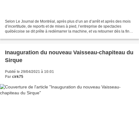
Selon Le Journal de Montréal, après plus d’un an d’arrêt et après des mois
d’incertitude, de reports et de mises à pied, l’entreprise de spectacles
québécoise se dit prête à redémarrer la machine, et va retourner dès la fin
juin à Las Vegas pour y présenter...
Inauguration du nouveau Vaisseau-chapiteau du
Sirque
Publié le 29/04/2021 à 10:01
Par
cirk75