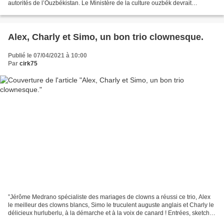
autorités de l’Ouzbékistan. Le Ministère de la culture ouzbék devrait
proposer du 15 au 17 avril prochain...
Alex, Charly et Simo, un bon trio clownesque.
Publié le 07/04/2021 à 10:00
Par
cirk75
”Jérôme Medrano spécialiste des mariages de clowns a réussi ce trio, Alex
le meilleur des clowns blancs, Simo le truculent auguste anglais et Charly le
délicieux hurluberlu, à la démarche et à la voix de canard ! Entrées, sketches
et numéros renouvelés...