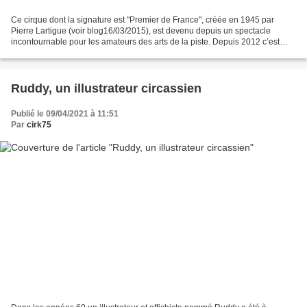
Ce cirque dont la signature est "Premier de France", créée en 1945 par
Pierre Lartigue (voir blog16/03/2015), est devenu depuis un spectacle
incontournable pour les amateurs des arts de la piste. Depuis 2012 c’est
Alain Dumas avec les Membres du comité...
Ruddy, un illustrateur circassien
Publié le 09/04/2021 à 11:51
Par
cirk75