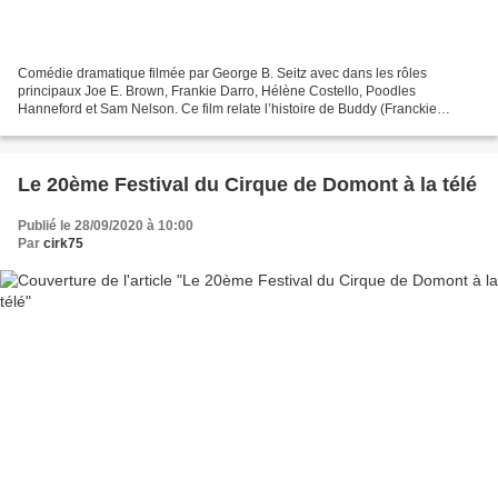
Comédie dramatique filmée par George B. Seitz avec dans les rôles
principaux Joe E. Brown, Frankie Darro, Hélène Costello, Poodles
Hanneford et Sam Nelson. Ce film relate l’histoire de Buddy (Franckie
Darro), un orphelin un peu agité et privé d’aller...
Le 20ème Festival du Cirque de Domont à la télé
Publié le 28/09/2020 à 10:00
Par
cirk75