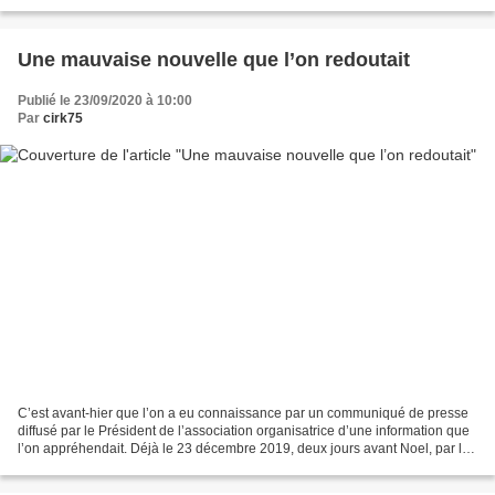
comtoise annonce la fin de son histoire....
Une mauvaise nouvelle que l’on redoutait
Publié le 23/09/2020 à 10:00
Par
cirk75
C’est avant-hier que l’on a eu connaissance par un communiqué de presse
diffusé par le Président de l’association organisatrice d’une information que
l’on appréhendait. Déjà le 23 décembre 2019, deux jours avant Noel, par le
même moyen la même association...