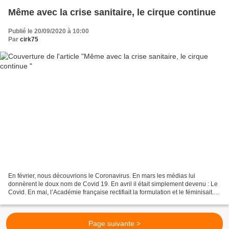
Même avec la crise sanitaire, le cirque continue
Publié le 20/09/2020 à 10:00
Par
cirk75
En février, nous découvrions le Coronavirus. En mars les médias lui
donnèrent le doux nom de Covid 19. En avril il était simplement devenu : Le
Covid. En mai, l’Académie française rectifiait la formulation et le féminisait. Il
devient : La Covid. (comme...
Page suivante >