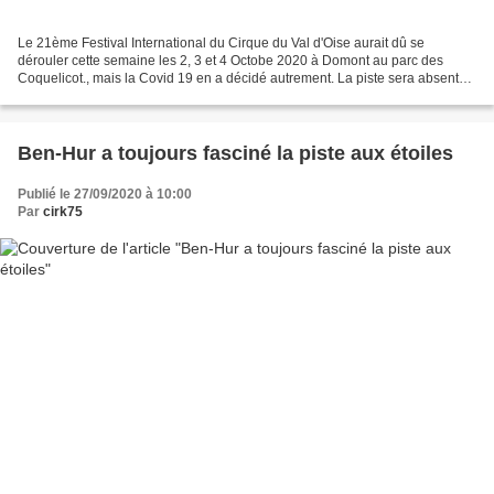
Le 21ème Festival International du Cirque du Val d'Oise aurait dû se
dérouler cette semaine les 2, 3 et 4 Octobe 2020 à Domont au parc des
Coquelicot., mais la Covid 19 en a décidé autrement. La piste sera absente
pour la première fois depuis 20 ans en...
Ben-Hur a toujours fasciné la piste aux étoiles
Publié le 27/09/2020 à 10:00
Par
cirk75