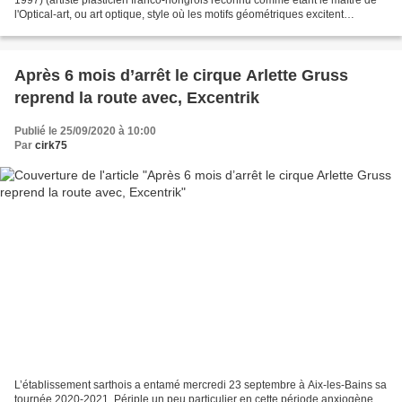
l'Optical-art, ou art optique, style où les motifs géométriques excitent
forcément notre œil) avait...
Après 6 mois d’arrêt le cirque Arlette Gruss
reprend la route avec, Excentrik
Publié le 25/09/2020 à 10:00
Par
cirk75
L’établissement sarthois a entamé mercredi 23 septembre à Aix-les-Bains sa
tournée 2020-2021. Périple un peu particulier en cette période anxiogène