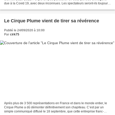
due à la Covid 19, avec deux inconnues. Les spectateurs seront-ils toujours
présents ? La tournée ira-t-elle...
Le Cirque Plume vient de tirer sa révérence
Publié le 24/09/2020 à 10:00
Par
cirk75
Après plus de 3 500 représentations en France et dans le monde entier, le
Cirque Plume a dû démonter définitivement son chapiteau. C’est par un
simple communiqué diffusé le 18 septembre, que cette entreprise franc-