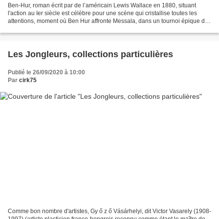
Ben-Hur, roman écrit par de l’américain Lewis Wallace en 1880, situant
l'action au Ier siècle est célèbre pour une scène qui cristallise toutes les
attentions, moment où Ben Hur affronte Messala, dans un tournoi épique de
course de chars romains. Dans...
Les Jongleurs, collections particulières
Publié le 26/09/2020 à 10:00
Par
cirk75
Comme bon nombre d'artistes, Gy ő z ő Vásárhelyi, dit Victor Vasarely (1908-
1997) (artiste plasticien franco-hongrois reconnu comme étant le maître de