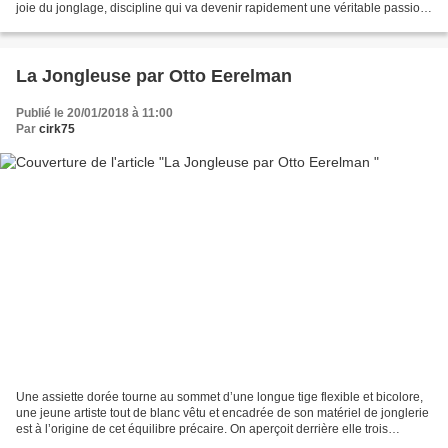
joie du jonglage, discipline qui va devenir rapidement une véritable passion.
A 10 ans, en vacances...
La Jongleuse par Otto Eerelman
Publié le 20/01/2018 à 11:00
Par
cirk75
Une assiette dorée tourne au sommet d’une longue tige flexible et bicolore,
une jeune artiste tout de blanc vêtu et encadrée de son matériel de jonglerie
est à l’origine de cet équilibre précaire. On aperçoit derrière elle trois
chevaux dont un tenu par...