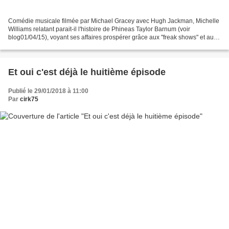
Comédie musicale filmée par Michael Gracey avec Hugh Jackman, Michelle
Williams relatant parait-il l'histoire de Phineas Taylor Barnum (voir
blog01/04/15), voyant ses affaires prospérer grâce aux "freak shows" et au
cirque qui portera son nom. Si l’intrigue...
Et oui c'est déjà le huitième épisode
Publié le 29/01/2018 à 11:00
Par
cirk75