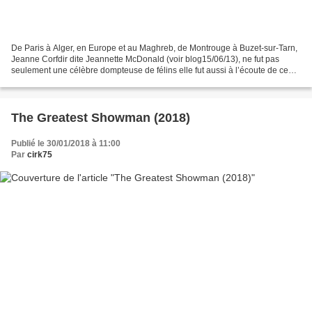
De Paris à Alger, en Europe et au Maghreb, de Montrouge à Buzet-sur-Tarn,
Jeanne Corfdir dite Jeannette McDonald (voir blog15/06/13), ne fut pas
seulement une célèbre dompteuse de félins elle fut aussi à l’écoute de ceux
humains comme animaux qui souffrent....
The Greatest Showman (2018)
Publié le 30/01/2018 à 11:00
Par
cirk75