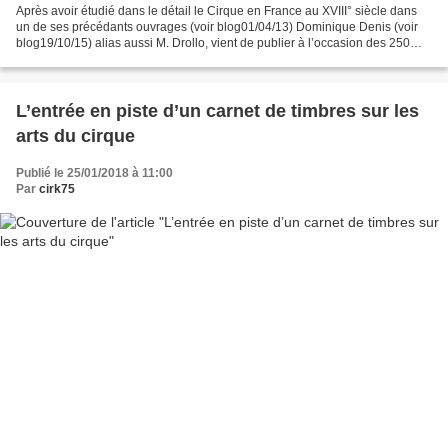
Après avoir étudié dans le détail le Cirque en France au XVIII° siècle dans
un de ses précédants ouvrages (voir blog01/04/13) Dominique Denis (voir
blog19/10/15) alias aussi M. Drollo, vient de publier à l’occasion des 250
ans du cirque moderne aux Editions...
L’entrée en piste d’un carnet de timbres sur les
arts du cirque
Publié le 25/01/2018 à 11:00
Par
cirk75