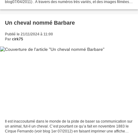
blog07/04/2011) . A travers des numéros très variés, et des images filmées
en cou lisses on s’approche au plus près des paillettes...
Un cheval nommé Barbare
Publié le 21/11/2024 à 11:00
Par
cirk75
Il est inaccoutumé dans le monde de la piste de baser sa communication sur
un animal, fut-il un cheval. C’est pourtant ce qu’a fait en novembre 1883 le
Cirque Fernando (voir blog 1er 07/2012) en faisant imprimer une affiche
publicitaire, sur laquelle...