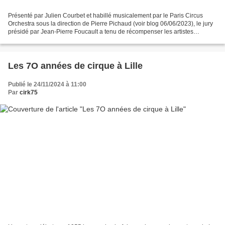
Présenté par Julien Courbet et habillé musicalement par le Paris Circus
Orchestra sous la direction de Pierre Pichaud (voir blog 06/06/2023), le jury
présidé par Jean-Pierre Foucault a tenu de récompenser les artistes
suivants: Etoiles d’'Or : le Duo...
Les 7O années de cirque à Lille
Publié le 24/11/2024 à 11:00
Par
cirk75