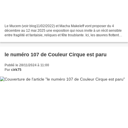
Le Mucem (voir blog11/02/2022) et Macha Makeïeff vont proposer du 4
décembre au 12 mai 2025 une exposition qui nous invite à un récit sensible
entre fragilité et fantaisie, reliques et fête troublante. Ici, les œuvres flottent
au-dessus de nos têtes,...
le numéro 107 de Couleur Cirque est paru
Publié le 28/11/2024 à 11:00
Par
cirk75