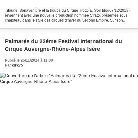
Titoune, Bonaventure et la troupe du Cirque Trottola, (voir blog07/12/2018)
reviennent avec une nouvelle production nommée Strato, présentée sous
chapiteau dans le style des cirques d’hiver du Second Empire. Sur son
gradin en fer à cheval, le public est...
Palmarès du 22ème Festival International du
Cirque Auvergne-Rhône-Alpes Isère
Publié le 25/11/2024 à 11:00
Par
cirk75