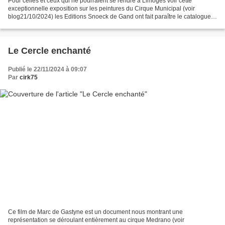
Pour celles et ceux qui ne pourraient se rendre à Limoges voir cette
exceptionnelle exposition sur les peintures du Cirque Municipal (voir
blog21/10/2024) les Editions Snoeck de Gand ont fait paraître le catalogue
de cette exposition. Dans ce livre de...
Le Cercle enchanté
Publié le 22/11/2024 à 09:07
Par
cirk75
Ce film de Marc de Gastyne est un document nous montrant une
représentation se déroulant entièrement au cirque Medrano (voir