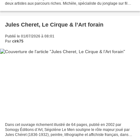
deux artistes aux parcours riches. Michèle, spécialiste du jonglage sur fil
souple, et Laurent, Mr Lô dans la Facétie...
Jules Cheret, Le Cirque & l’Art forain
Publié le 01/07/2026 à 08:01
Par
cirk75
Dans cet ouvrage richement illustré de 64 pages, publié en 2002 par
Somogy Éditions d’Art, Ségolène Le Men souligne le rôle majeur joué par
Jules Chéret (1836-1932), peintre, lithographe et affichiste français, dans
l’évolution de l’affiche moderne. Les...