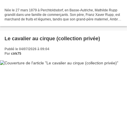
Née le 27 mars 1879 à Perchtoldsdorf, en Basse-Autriche, Mathilde Rupp
grandit dans une famille de commerçants. Son père, Franz Xaver Rupp, est
marchand de fruits et légumes, tandis que son grand-père maternel, Ambros
Rieder, est maître d'école et compositeur...
Le cavalier au cirque (collection privée)
Publié le 04/07/2026 à 09:04
Par
cirk75