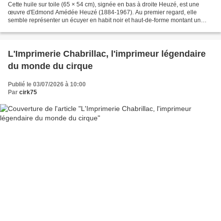
Cette huile sur toile (65 × 54 cm), signée en bas à droite Heuzé, est une
œuvre d'Edmond Amédée Heuzé (1884-1967). Au premier regard, elle
semble représenter un écuyer en habit noir et haut-de-forme montant un
cheval sur la piste d'un cirque. Pourtant,...
L'Imprimerie Chabrillac, l'imprimeur légendaire
du monde du cirque
Publié le 03/07/2026 à 10:00
Par
cirk75