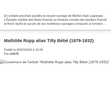
En octobre prochain paraîtra le nouvel ouvrage de Michel Alain Lagrange :
L'Épopée oubliée des frères Francki ou l'histoire croisée des familles Francki
et Rech Après le succès de ses nombreux ouvrages consacrés à l'univers de
la piste – notamment Les...
Mathilde Rupp alias Tilly Bébé (1879-1932)
Publié le 05/07/2026 à 10:00
Par
cirk75