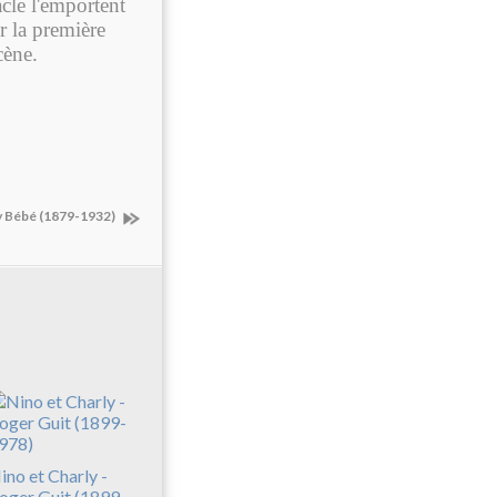
acle l'emportent
er la première
cène.
ly Bébé (1879-1932)
ino et Charly -
oger Guit (1899-