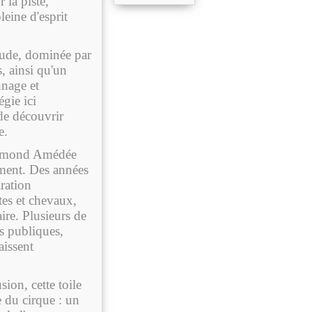
 la piste,
leine d'esprit
aude, dominée par
s, ainsi qu'un
nnage et
égie ici
 de découvrir
e.
u'Edmond Amédée
ment. Des années
ration
tes et chevaux,
ire. Plusieurs de
s publiques,
issent
ion, cette toile
e du cirque : un