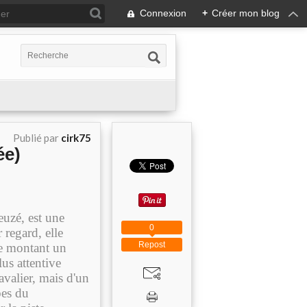
Connexion
+
Créer mon blog
Publié par
cirk75
ée)
euzé, est une
0
egard, elle
Repost
me montant un
lus attentive
cavalier, mais d'un
bes du