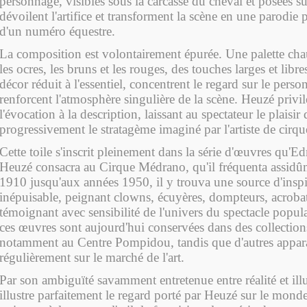
personnage, visibles sous la carcasse du cheval et posées sur
dévoilent l'artifice et transforment la scène en une parodie p
d'un numéro équestre.
La composition est volontairement épurée. Une palette ch
les ocres, les bruns et les rouges, des touches larges et libre
décor réduit à l'essentiel, concentrent le regard sur le perso
renforcent l'atmosphère singulière de la scène. Heuzé privil
l'évocation à la description, laissant au spectateur le plaisir
progressivement le stratagème imaginé par l'artiste de cirqu
Cette toile s'inscrit pleinement dans la série d'œuvres q
Heuzé consacra au Cirque Médrano, qu'il fréquenta assidû
1910 jusqu'aux années 1950, il y trouva une source d'inspi
inépuisable, peignant clowns, écuyères, dompteurs, acroba
témoignant avec sensibilité de l'univers du spectacle popula
ces œuvres sont aujourd'hui conservées dans des collection
notamment au Centre Pompidou, tandis que d'autres appara
régulièrement sur le marché de l'art.
Par son ambiguïté savamment entretenue entre réalité et illus
illustre parfaitement le regard porté par Heuzé sur le mond