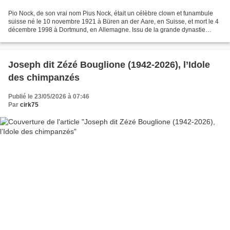
Pio Nock, de son vrai nom Pius Nock, était un célèbre clown et funambule
suisse né le 10 novembre 1921 à Büren an der Aare, en Suisse, et mort le 4
décembre 1998 à Dortmund, en Allemagne. Issu de la grande dynastie
circassienne des Nock, active depuis...
Joseph dit Zézé Bouglione (1942-2026), l’Idole
des chimpanzés
Publié le 23/05/2026 à 07:46
Par
cirk75