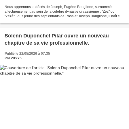
Nous apprenons le décès de Joseph, Eugène Bouglione, surnommé
affectueusement au sein de la célèbre dynastie circassienne : "Zéz" ou
"Zézé". Plus jeune des sept enfants de Rosa et Joseph Bouglione, il naît en
1942 dans l’univers du cirque itinérant. Durant...
Solenn Duponchel Pilar ouvre un nouveau
chapitre de sa vie professionnelle.
Publié le 22/05/2026 à 07:35
Par
cirk75