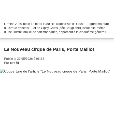
Firmin Gruss, né le 18 mars 1980, fils cadet d’Alexis Gruss — figure majeure
du cirque français — et de Gipsy Gruss (née Bouglione), issue elle-même
d’une illustre famille de saltimbanques, appartient à la cinquième génération
de la dynastie Gruss, aux...
Le Nouveau cirque de Paris, Porte Maillot
Publié le 30/05/2026 à 06:38
Par
cirk75