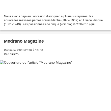
Nous avons déjà eu l’occasion d’évoquer, à plusieurs reprises, les
aquarelles réalisées par les sœurs Marthe (1879-1962) et Juliette Vesque
(1881-1949) , ces passionnées de cirque (voir blog 07/03/2011) qui
fréquentèrent assidûment les pistes parisiennes...
Medrano Magazine
Publié le 29/05/2026 à 10:00
Par
cirk75