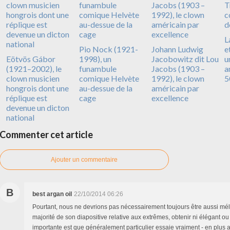
L
Pio Nock (1921-
Johann Ludwig
e
Eötvös Gábor
1998), un
Jacobowitz dit Lou
u
(1921–2002), le
funambule
Jacobs (1903 –
a
clown musicien
comique Helvète
1992), le clown
5
hongrois dont une
au-dessue de la
américain par
réplique est
cage
excellence
devenue un dicton
national
Commenter cet article
Ajouter un commentaire
B
best argan oil
22/10/2014 06:26
Pourtant, nous ne devrions pas nécessairement toujours être aussi mé
majorité de son diapositive relative aux extrêmes, obtenir ni élégant ou
importante est que généralement particulier essaie vraiment - en plus a