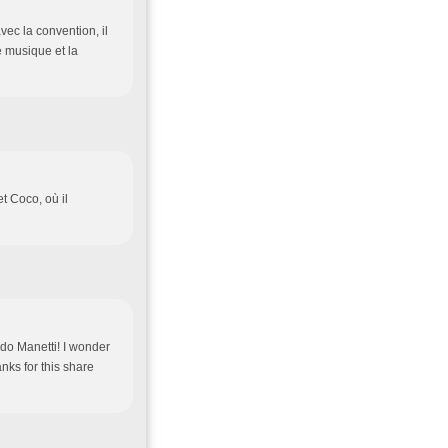
ec la convention, il
e musique et la
t Coco, où il
do Manetti! I wonder
nks for this share