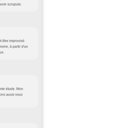
avoir scrupule.
 être improvisé:
ire, à partir d'un
ux.
ente étude. Mon
vons aussi vous