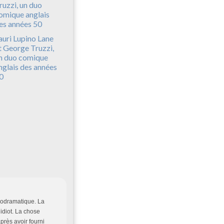
auri Lupino Lane
t George Truzzi,
n duo comique
nglais des années
0
lodramatique. La
 idiot. La chose
près avoir fourni