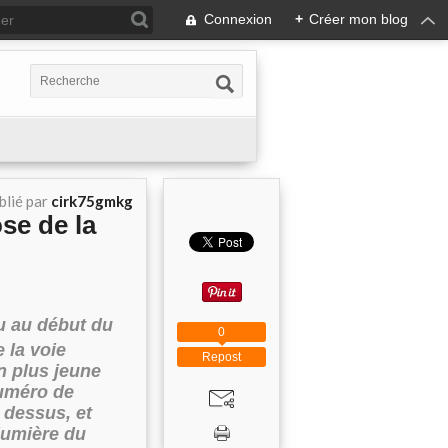
Connexion
+
Créer mon blog
blié par
cirk75gmkg
ose de la
u au début du
0
 la voie
Repost
n plus jeune
numéro de
 dessus, et
lumière du