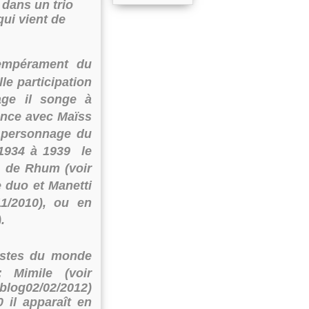
 dans un trio
qui vient de
tempérament du
lle participation
age il songe à
ience avec Maïss
e personnage du
 1934 à 1939 le
) de Rhum (voir
e duo et Manetti
11/2010), ou en
.
pistes du monde
: Mimile (voir
blog02/02/2012)
 il apparaît en