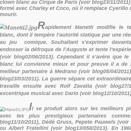
clown blanc au Cirque de Paris (voir blog23/11/2011)
formé avec Charley et Coco, où il remplace Cyerillo 
mour
ir.
R
apidement Manetti modifie le 
blanc, dont il tempère l’autorité statique par une rée
au jeu comique. Souhaitant s’exprimer davant
endosser la défroque de l’Auguste et tente l’expér
(voir blog02/06/2013). Cependant il s’avère que l
blanc lui convienne mieux et pour preuve il a de
meilleur partenaire à Medrano (voir blog05/04/2011
blog23/03/2011). La guerre sépare cet extraordinair
travaille ensuite avec Rolf Zavatta (voir blog27/
excentrique musical avec Dario (voir blog12/10/2011)
l
l se produit alors sur les meilleurs 
avec les plus prestigieux partenaires comme
blog11/10/2011), Dédé Gruss, Pepete Pauwels (voir 
ou Albert Fratellini (voir blog13/058/2013).
En 1960