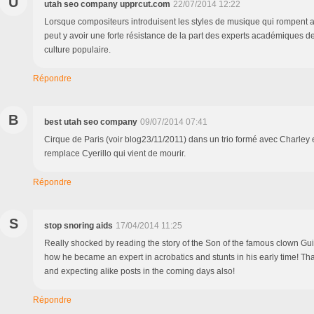
U
utah seo company upprcut.com
22/07/2014 12:22
Lorsque compositeurs introduisent les styles de musique qui rompent av
peut y avoir une forte résistance de la part des experts académiques d
culture populaire.
Répondre
B
best utah seo company
09/07/2014 07:41
Cirque de Paris (voir blog23/11/2011) dans un trio formé avec Charley e
remplace Cyerillo qui vient de mourir.
Répondre
S
stop snoring aids
17/04/2014 11:25
Really shocked by reading the story of the Son of the famous clown Gui
how he became an expert in acrobatics and stunts in his early time! Tha
and expecting alike posts in the coming days also!
Répondre