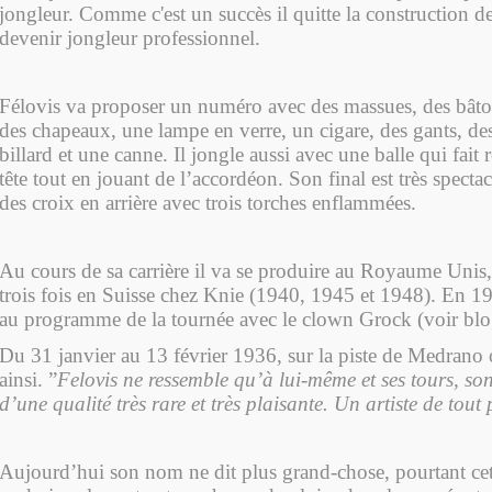
jongleur. Comme c'est un succès il quitte la construction d
devenir jongleur professionnel.
Félovis va proposer un numéro avec des massues, des bâtons
des chapeaux, une lampe en verre, un cigare, des gants, de
billard et une canne. Il jongle aussi avec une balle qui fait 
tête tout en jouant de l’accordéon. Son final est très spectac
des croix en arrière avec trois torches enflammées.
Au cours de sa carrière il va se produire au Royaume Unis, 
trois fois en Suisse chez Knie (1940, 1945 et 1948). En 19
au programme de la tournée avec le clown Grock (voir bl
Du 31 janvier au 13 février 1936, sur la piste de Medrano 
ainsi. ”
Felovis ne ressemble qu’à lui-même et ses tours, s
d’une qualité très rare et très plaisante. Un artiste de tou
Aujourd’hui son nom ne dit plus grand-chose, pourtant cet 