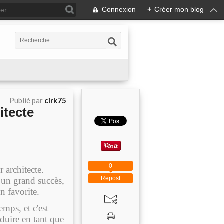
Connexion
+
Créer mon blog
Publié par
cirk75
itecte
0
 architecte.
Repost
 un grand succès,
on favorite.
temps
, et c'est
duire en tant que