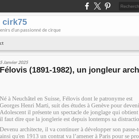
 cirk75
enirs d’un passionné de cirque
ct
5 Janvier 2025
Félovis (1891-1982), un jongleur arch
Né à Neuchâtel en Suisse, Félovis dont le patronyme est
Georges Henri Marti, suit des études à Genève pour devenir
Adolescent il présente un spectacle de jonglage qui obtient
il faut dire que la jonglerie est depuis lontemps sa distracti
Devenu architecte, il va continuer à développer son passe-
ainsi qu'en 1913 un contrat va l’amener à Paris pour se pro