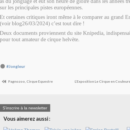
as du jonglage et eut son heure de gloire dans les années t
sur les principales pistes européennes.
Et certaines critiques iront même à le comparer au grand Er
(voir blog26/03/2024) c’est tout dire !
Deux documents proviennent du site Knipedia, indispensab
pour tout amateur de cirque helvète.
#Jongleur
Pagnozoo, Cirque Equestre
L’Exposition Le Cirque en Couleur
S'inscrire à la newsletter
Vous aimerez aussi :