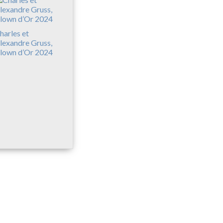
harles et
lexandre Gruss,
lown d’Or 2024