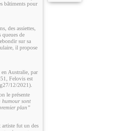
es bâtiments pour
, des assiettes,
s queues de
rebondir sur sa
ulaire, il propose
en Australie, par
51, Felovis est
og27/12/2021).
on le présente
on humour sont
t premier plan”
artiste fut un des