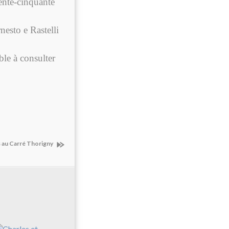
rente-cinquante
nesto e Rastelli
le à consulter
s au Carré Thorigny