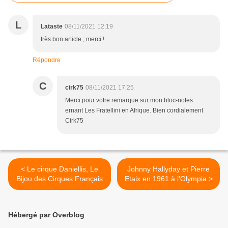
L
Lataste
08/11/2021 12:19
très bon article ; merci !
Répondre
C
cirk75
08/11/2021 17:25
Merci pour votre remarque sur mon bloc-notes
ernant Les Fratellini en Afrique. Bien cordialement
Cirk75
< Le cirque Daniellis, Le
Johnny Hallyday et Pierre
Bijou des Cirques Français
Etaix en 1961 à l’Olympia >
Hébergé par Overblog