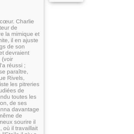
cœur. Charlie
teur de
ve la mimique et
te, il en ajuste
ags de son
et devraient
 (voir
'a réussi ;
e paraître,
ue Rivels,
ste les pitreries
tudiées de
endu toutes les
lon, de ses
tonna davantage
n même de
eux sourire il
où il travaillait