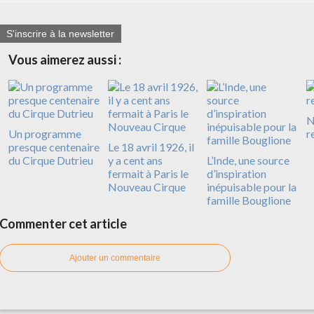
S'inscrire à la newsletter
Vous aimerez aussi :
N
Un programme
r
presque centenaire
Le 18 avril 1926, il
du Cirque Dutrieu
y a cent ans
L’Inde, une source
fermait à Paris le
d’inspiration
Nouveau Cirque
inépuisable pour la
famille Bouglione
Commenter cet article
Ajouter un commentaire