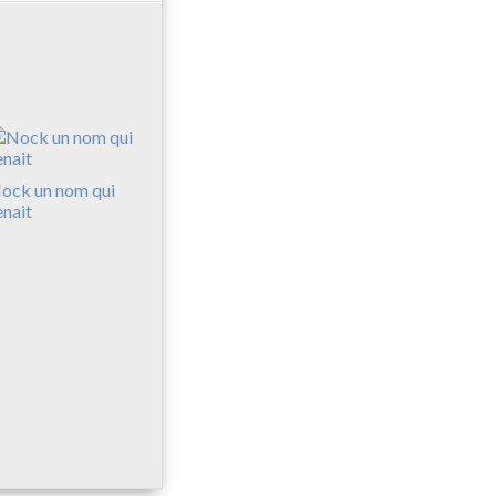
ock un nom qui
enait