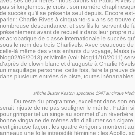
avec ses deux frères - nous avons vu Paulo Rivels à l'
pas si longtemps, je crois ; son numéro chaplinesque 
de succès qu'il se présenta seul depuis. Encore est
parler : Charlie Rives à cinquante-six ans se trouve 
nombreuse descendance, et ses fils lui servent de fai
présentement avant de recueillir dans leur propre n
et acrobatique de classe internationale le succès qu'
sous le nom des trois Charlivels. Avec beaucoup de
celle-là même des vrais enfants du voyage, Maïss (v
blog02/06/2013) et Mimile (voir blog11/10/2011) servir
d'après de clown blanc et d'auguste à Charlie Rivel
un maquillage personnel cette fois, faire la preuve d
dans plusieurs entrées de piste, toutes inénarrables.
affiche Buster Keaton, spectacle 1947 au cirque Med
Du reste du programme, excellent dans son en
serait injuste de ne pas souligner le mérite : Fattini s
pour grimper tel un singe au sommet d'un réverbère 
bonne vingtaine de mètres afin d'allumer son cigare 
vertigineuse façon ; les quatre Arrigonis montrent au
anneaux une folle intrépidité féminine ; les Apollo, sc