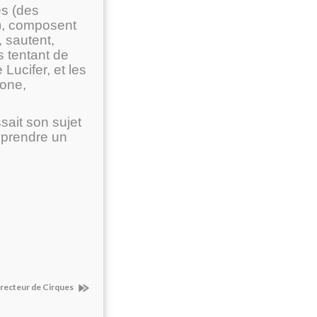
és (des
s), composent
, sautent,
 tentant de
 Lucifer, et les
ione,
ait son sujet
eprendre un
irecteur de Cirques