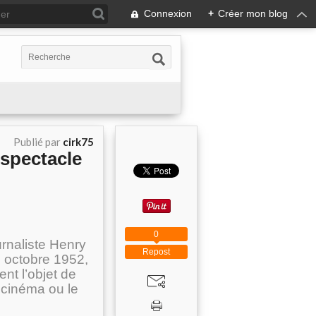
Connexion
+
Créer mon blog
Publié par
cirk75
 spectacle
0
urnaliste Henry
Repost
0 octobre 1952,
ent l’objet de
 cinéma ou le