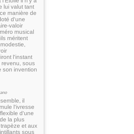
Etoile il n'y a
lui valut tant
-ce manière de
doté d'une
re-valoir
uméro musical
ils méritent
 modestie,
oir
ont l'instant
s revenu, sous
e son invention
rano
semble, il
imule l'ivresse
flexible d'une
de la plus
 trapèze et aux
intillants sous