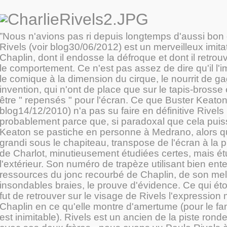
”Nous n'avions pas ri depuis longtemps d'aussi bon 
Rivels (voir blog30/06/2012) est un merveilleux imita
Chaplin, dont il endosse la défroque et dont il retrou
le comportement. Ce n'est pas assez de dire qu'il l'imi
le comique à la dimension du cirque, le nourrit de g
invention, qui n'ont de place que sur le tapis-brosse 
être " repensés " pour l'écran. Ce que Buster Keaton
blog14/12/2010) n'a pas su faire en définitive Rivels l
probablement parce que, si paradoxal que cela puiss
Keaton se pastiche en personne à Medrano, alors q
grandi sous le chapiteau, transpose de l'écran à la pi
de Charlot, minutieusement étudiées certes, mais é
l'extérieur. Son numéro de trapèze utilisant bien ent
ressources du jonc recourbé de Chaplin, de son me
insondables braies, le prouve d'évidence. Ce qui é
fut de retrouver sur le visage de Rivels l'expressio
Chaplin en ce qu'elle montre d'amertume (pour le fam
est inimitable). Rivels est un ancien de la piste ronde, 