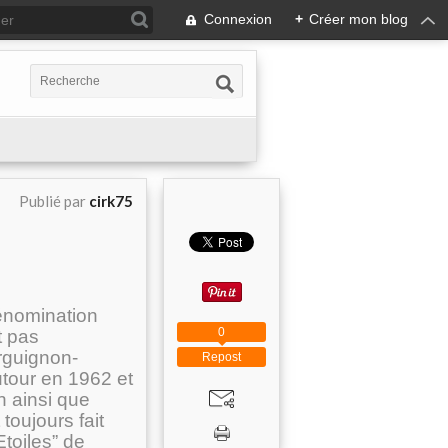
Connexion
+
Créer mon blog
Publié par
cirk75
énomination
0
t pas
rguignon-
Repost
tour en 1962 et
n ainsi que
 toujours fait
toiles” de