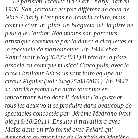
Le parisien Jacques Brice dit Charly, naît en
1920. Son parcours est fort différent de celui de
Nino. Charly n’est pas né dans la sciure, mais
comme c’est un pitre, un blagueur né, la piste ne
peut que l’attirer. Néanmoins son parcours
artistique commence par la danse à claquettes et
le spectacle de marionnettes. En 1944 chez
Fanni (voir blog20/05/2011) il tâte de la piste
associé au comique musical Greco puis, avec le
clown bruiteur Athos ils vont faire équipe au
cirque Figuier (voir blog25/03/2011). En 1947
sa carrière prend une autre tournure en
rencontrant Nino dont il devient l’auguste et
tous les deux vont se produire dans beaucoup de
spectacles concoctés par Jérôme Medrano (voir
blog16/10/2011).
Ensuite il travaillera avec
Maïss dans un trio formé avec Pekari qui
deviendra quatuor lors de l’arrivée de Marlène,