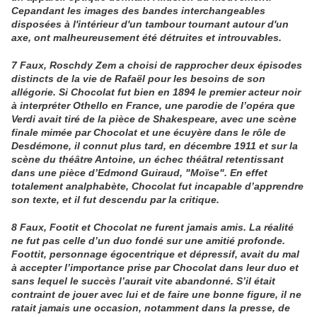
Cepandant les images des
band
es interchangeables
disposées à l'intérieur d'un tambour tournant autour d'un
axe, ont malheureusement été détruites et introuvables.
7 Faux, Roschdy Zem a choisi de rapprocher deux épisodes
distincts de la vie de Rafaël pour les besoins de son
allégorie. Si Chocolat fut bien
en 1894
le premier acteur noir
à interpréter Othello en France, une parodie de l’opéra que
Verdi avait tiré de la pièce de Shakespeare, avec une scène
finale mimée par Chocolat et une écuyère dans le rôle de
Desdémone, il connut
plus tard, en décembre 1911 et sur la
scène du théâtre Antoine, un éch
ec théâtral retentissant
dans une pièce d’Edmond Guiraud, "Moïse". En effet
totalement analphabète, Chocolat fut incapable d’apprendre
son texte, et il fut descendu par la critique.
8 Faux, Footit et Chocolat ne furent jamais amis. La réalité
ne fut pas celle d’un duo fondé sur une amitié profonde.
Foottit, personnage égocentrique et dépressif, avait du mal
à accepter l’importance prise par Chocolat dans leur duo et
sans lequel le succès l’aurait vite abandonné. S’il était
contraint de jouer avec lui et de faire une bonne figure, il ne
ratait jamais une occasion, notamment dans la presse, de