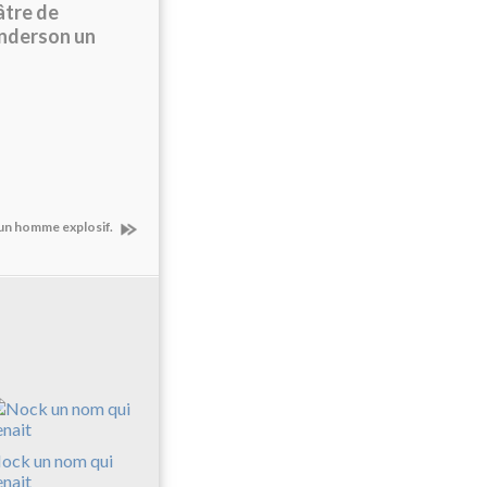
âtre de
Anderson un
 un homme explosif.
ock un nom qui
enait