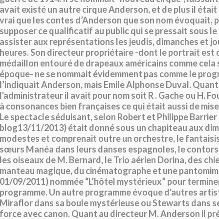
avait existé un autre cirque Anderson, et de plus il était 
vrai que les contes d’Anderson que son nom évoquait, p
supposer ce qualificatif au public qui se pressait sous l
assister aux représentations les jeudis, dimanches et jou
heures. Son directeur propriétaire -dont le portrait est
médaillon entouré de drapeaux américains comme cela se
époque- ne se nommait évidemment pas comme le pro
l’indiquait Anderson, mais Emile Alphonse Duval. Quant
l'administrateur il avait pour nom soit R . Gache ou H. F
à consonances bien françaises ce qui était aussi de mis
Le spectacle séduisant, selon Robert et Philippe Barrier 
blog13/11/2013) était donné sous un chapiteau aux di
modestes et comprenait outre un orchestre, le fantaisist
sœurs Manéa dans leurs danses espagnoles, le contorsi
les oiseaux de M. Bernard, le Trio aérien Dorina, des chi
manteau magique, du cinématographe et une pantomime
01/09/2011) nommée “L’hôtel mystérieux” pour terminer
programme. Un autre programme évoque d'autres arti
Miraflor dans sa boule mystérieuse ou Stewarts dans s
force avec canon. Quant au directeur M. Anderson il pr