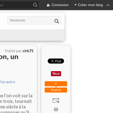
Connexion
+
Créer mon blog
Publié par
cirk75
on, un
0
Repost
 l’on voit sur la
 trois, tournait
e siècle à la
 supposer qu’il