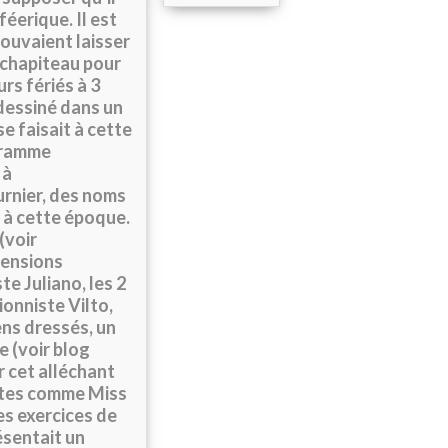
féerique. Il est
ouvaient laisser
e chapiteau pour
rs fériés à 3
 dessiné dans un
 faisait à cette
gramme
 à
ournier, des noms
e à cette époque.
(voir
mensions
e Juliano, les 2
onniste Vilto,
ens dressés, un
 (voir blog
 cet alléchant
stes comme Miss
es exercices de
ésentait un