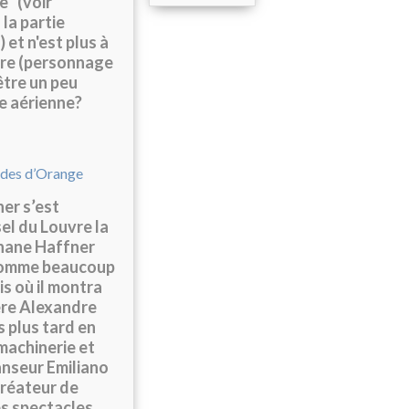
” (voir
la partie
et n'est plus à
care (personnage
être un peu
pe aérienne?
ner s’est
el du Louvre la
phane Haffner
 comme beaucoup
is où il montra
ère Alexandre
s plus tard en
machinerie et
anseur Emiliano
créateur de
es spectacles