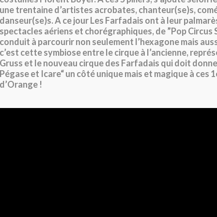
une trentaine d’artistes acrobates, chanteur(se)s, com
danseur(se)s. A ce jour Les Farfadais ont à leur palmarè
spectacles aériens et chorégraphiques, de ”Pop Circus 
conduit à parcourir non seulement l’hexagone mais auss
c’est cette symbiose entre le cirque à l’ancienne, représ
Gruss et le nouveau cirque des Farfadais qui doit donne
Pégase et Icare“ un côté unique mais et magique à ces 1
d’Orange !