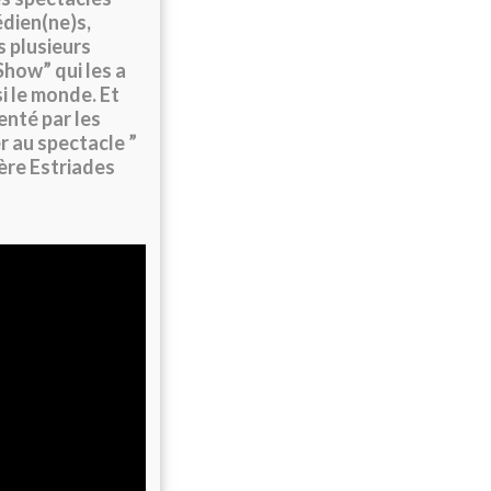
édien(ne)s,
s plusieurs
Show” qui les a
i le monde. Et
enté par les
r au spectacle ”
ère Estriades