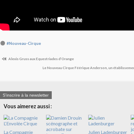
#Nouveau-Cirque
Alexis Gruss aux Equestriades d’Orange
Le Nouveau Cirque Féérique Anderson, un établisseme
S'inscrire à la newsletter
Vous aimerez aussi :
La Compagnie
Julien Ladenburger