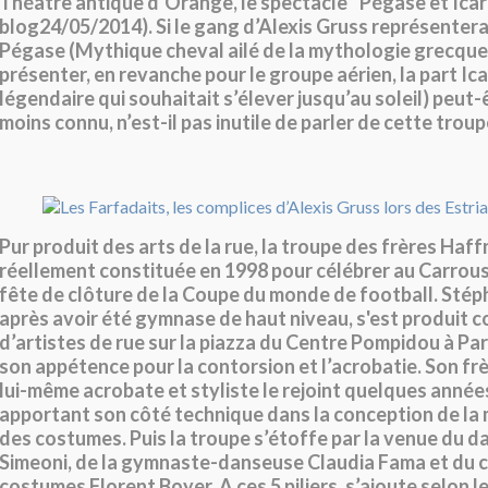
Théâtre antique d’Orange, le spectacle ”Pégase et Icare
blog24/05/2014). Si le gang d’Alexis Gruss représentera 
Pégase (Mythique cheval ailé de la mythologie grecque) 
présenter, en revanche pour le groupe aérien, la part I
légendaire qui souhaitait s’élever jusqu’au soleil) peut-
moins connu, n’est-il pas inutile de parler de cette trou
Pur produit des arts de la rue, la troupe des frères Haff
réellement constituée en 1998 pour célébrer au Carrous
fête de clôture de la Coupe du monde de football. Sté
après avoir été gymnase de haut niveau, s'est produit
d’artistes de rue sur la piazza du Centre Pompidou à Par
son appétence pour la contorsion et l’acrobatie. Son fr
lui-même acrobate et styliste le rejoint quelques année
apportant son côté technique dans la conception de la 
des costumes. Puis la troupe s’étoffe par la venue du d
Simeoni, de la gymnaste-danseuse Claudia Fama et du 
costumes Florent Boyer. A ces 5 piliers, s’ajoute selon l