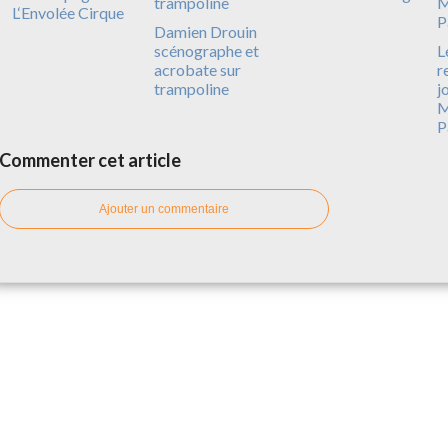
L‘Envolée Cirque
Damien Drouin
scénographe et
L
acrobate sur
r
trampoline
j
M
P
Commenter cet article
Ajouter un commentaire