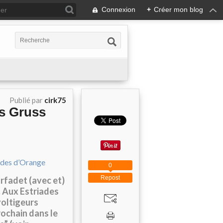
Connexion
+
Créer mon blog
Publié par
cirk75
is Gruss
0
Repost
arfadet (avec et)
. Aux Estriades
voltigeurs
rochain dans le