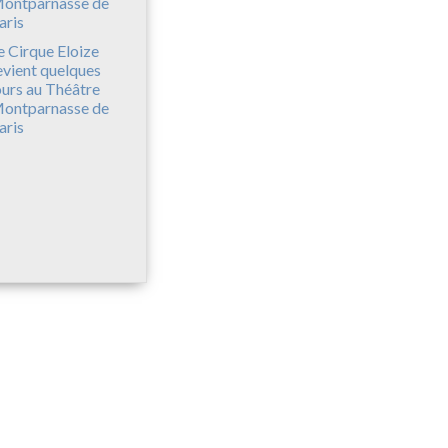
e Cirque Eloize
evient quelques
ours au Théâtre
ontparnasse de
aris