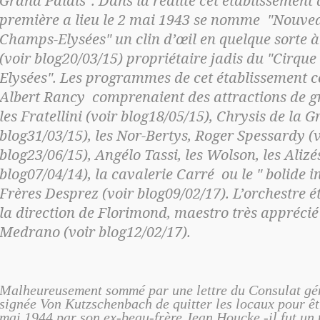
Grand Palais". Dans la réalité cet établissement 
première a lieu le 2 mai 1943 se nomme "Nouve
Champs-Elysées" un clin d’œil en quelque sorte 
(voir blog20/03/15) propriétaire jadis du "Cirqu
Elysées". Les programmes de cet établissement 
Albert Rancy comprenaient des attractions de 
les Fratellini (voir blog18/05/15), Chrysis de la G
blog31/03/15), les Nor-Bertys, Roger Spessardy (
blog23/06/15), Angélo Tassi, les Wolson, les Alizé
blog07/04/14), la cavalerie Carré ou le " bolide i
Frères Desprez (voir blog09/02/17). L’orchestre é
la direction de Florimond, maestro très apprécié
Medrano (voir blog12/02/17).
Malheureusement sommé par une lettre du Consulat gé
signée Von Kutzschenbach de quitter les locaux pour êt
mai 1944 par son ex-beau-frère Jean Houcke -il fut un