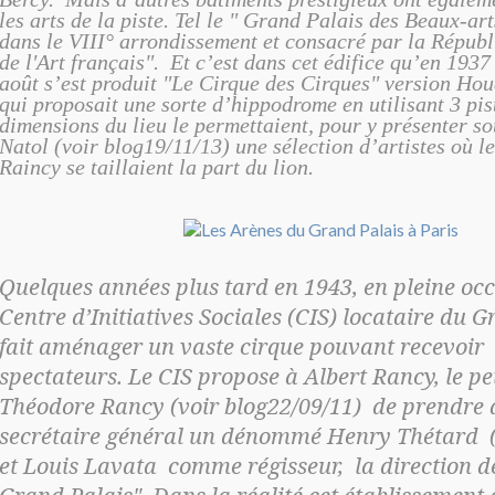
les arts de la piste. Tel le " Grand Palais des Beaux-art
dans le VIII° arrondissement et consacré par la Républ
de l'Art français". Et c’est dans cet édifice qu’en 1937
août s’est produit "Le Cirque des Cirques" version Hou
qui proposait une sorte d’hippodrome en utilisant 3 pi
dimensions du lieu le permettaient, pour y présenter so
Natol (voir blog19/11/13) une sélection d’artistes où l
Raincy se taillaient la part du lion.
Quelques années plus tard en 1943, en pleine oc
Centre d’Initiatives Sociales (CIS) locataire du G
fait aménager un vaste cirque pouvant recevoir
spectateurs. Le CIS propose à Albert Rancy, le peti
Théodore Rancy (voir blog22/09/11) de prendr
secrétaire général un dénommé Henry Thétard (
et Louis Lavata comme régisseur, la direction d