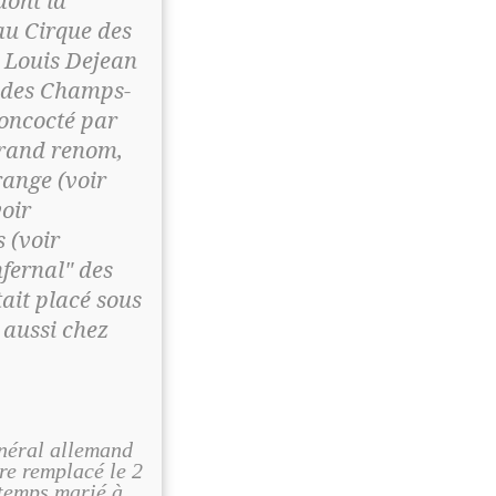
dont la
au Cirque des
à Louis Dejean
e des Champs-
concocté par
grand renom,
range (voir
voir
s (voir
nfernal" des
tait placé sous
 aussi chez
néral allemand
re remplacé le 2
 temps marié à