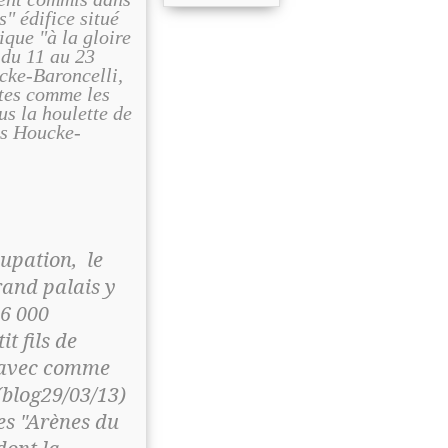
s" édifice situé
ique "à la gloire
 du 11 au 23
cke-Baroncelli,
stes comme les
us la houlette de
es Houcke-
cupation, le
rand palais y
 6 000
t fils de
e avec comme
blog29/03/13)
es "Arènes du