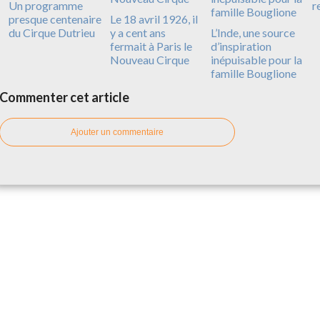
Un programme
r
presque centenaire
Le 18 avril 1926, il
du Cirque Dutrieu
y a cent ans
L’Inde, une source
fermait à Paris le
d’inspiration
Nouveau Cirque
inépuisable pour la
famille Bouglione
Commenter cet article
Ajouter un commentaire