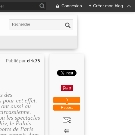
Connexion
+
Créer mon blog
Publié par
cirk75
us des
 pour cet effet.
0
 ont aussi au
Repost
circassienne.
ou les spectacles
iv, le Palais
ports de Paris
ment commis dans