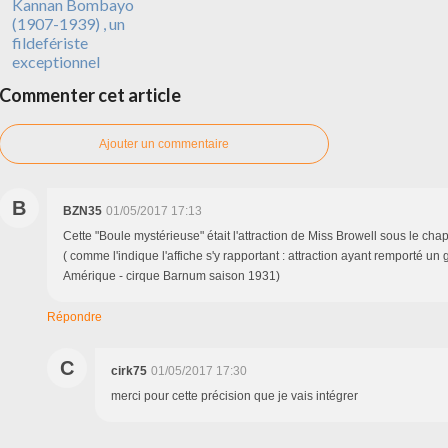
Kannan Bombayo
(1907-1939) , un
fildefériste
exceptionnel
Commenter cet article
Ajouter un commentaire
B
BZN35
01/05/2017 17:13
Cette "Boule mystérieuse" était l'attraction de Miss Browell sous le ch
( comme l'indique l'affiche s'y rapportant : attraction ayant remporté un
Amérique - cirque Barnum saison 1931)
Répondre
C
cirk75
01/05/2017 17:30
merci pour cette précision que je vais intégrer