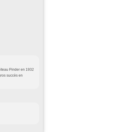
apiteau Pinder en 1932
 gros succès en