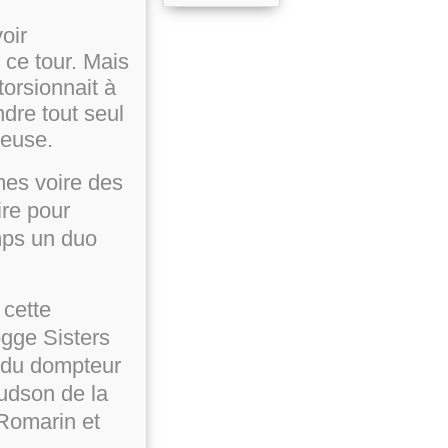
oir
 ce tour. Mais
torsionnait à
ndre tout seul
ieuse.
mes voire des
ire pour
emps un duo
 cette
ogge Sisters
s du dompteur
udson de la
Romarin et