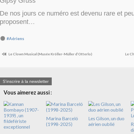
Gipsy Gruss
De nos jours ce numéro est devenu rare et peu 
proposent…
#Aériens
Le Clown Musical (Musée Kröller-Müller d’Otterlo)
Le Ch
S'inscrire à la newsletter
Vous aimerez aussi :
Marina Barceló
Les Gilson, un duo
(1998-2025)
aérien oublié
R
d