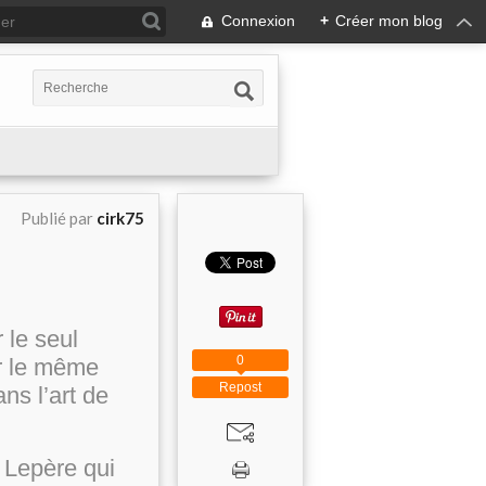
Connexion
+
Créer mon blog
Publié par
cirk75
 le seul
0
r le même
Repost
ns l’art de
 Lepère qui