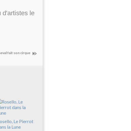
d'artistes le
eval fait son cirque
osello, Le Pierrot
ans la Lune