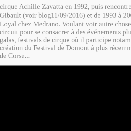
cirque Achille Zavatta en 1992, puis rencontr
Gibault (voir blog11/09/2016) et de 1993 à 20
Loyal chez Medrano.
Voulant voir autre chose,
circuit pour se consacrer à des événements
plu
galas, festivals de cirque où il participe nota
création du Festival de Domont à plus récemm
de Corse...