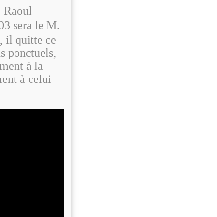
e Raoul
03 sera le M.
 il quitte ce
s ponctuels,
mment à la
ent à celui