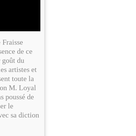
 Fraisse
sence de ce
 goût du
s artistes et
ent toute la
 bon M. Loyal
ns poussé de
er le
vec sa diction