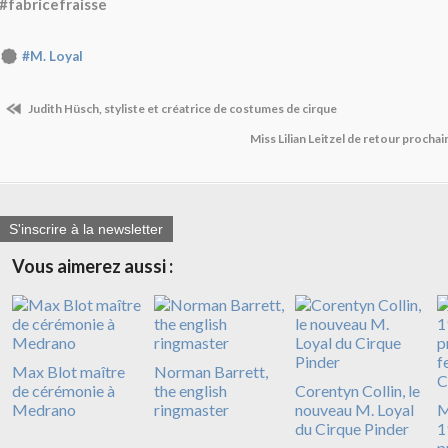
#fabricefraisse
#M. Loyal
Judith Hüsch, styliste et créatrice de costumes de cirque
Miss Lilian Leitzel de retour proch
S'inscrire à la newsletter
Vous aimerez aussi :
Max Blot maître
Norman Barrett,
de cérémonie à
the english
Corentyn Collin, le
Medrano
ringmaster
nouveau M. Loyal
M
du Cirque Pinder
1
p