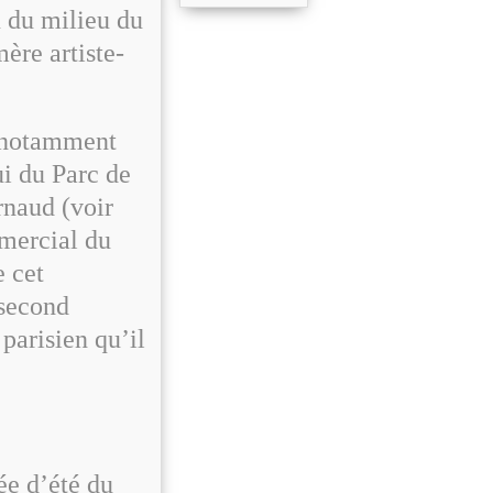
u du milieu du
mère artiste-
e notamment
i du Parc de
rnaud (voir
mercial du
e cet
 second
 parisien qu’il
née d’été du