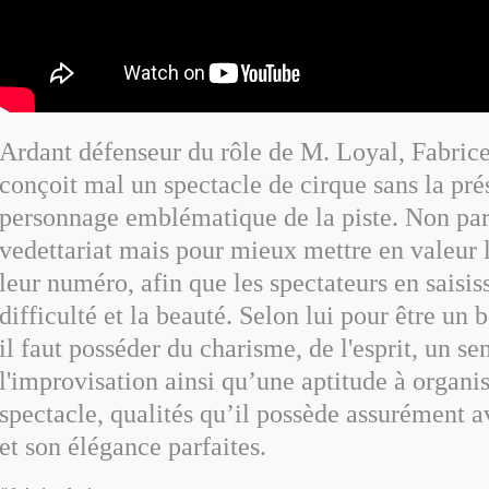
Ardant défenseur du rôle de M. Loyal, Fabrice
conçoit mal un spectacle de cirque sans la pré
personnage emblématique de la piste. Non par
vedettariat mais pour mieux mettre en valeur le
leur numéro, afin que les spectateurs en saisiss
difficulté et la beauté. Selon lui pour être un
il faut posséder du charisme, de l'esprit, un se
l'improvisation ainsi qu’une aptitude à organis
spectacle, qualités qu’il possède assurément a
et son élégance parfaites.