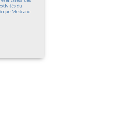
estivités du
irque Medrano