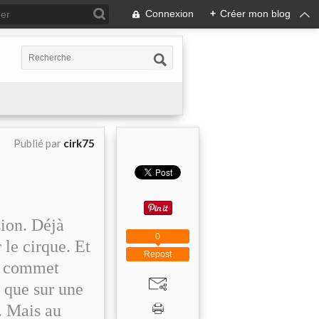
Connexion
+
Créer mon blog
Publié par
cirk75
sion. Déjà
0
r le cirque. Et
Repost
il commet
s que sur une
é. Mais au