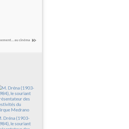
ainement… au cinéma
. Dréna (1903-
984), le souriant
résentateur des