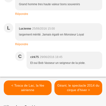
Grand homme tres haute valeur bons souvenirs
Répondre
L
Lucienne
25/06/2016 15:00
largement mérité. Jamais égalé en Monsieur Loyal
Répondre
C
cirk75
29/06/2016 18:45
Et oui Bob Vasseur un seigneur de la piste.
< Tosca de Lac, la fée
Géant, le spectacle 2014 du
aérienne
cirque d’hiver >