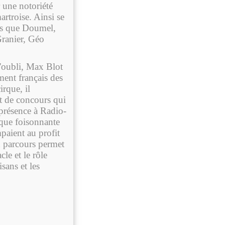
r une notoriété
rtroise. Ainsi se
ers que Doumel,
Granier, Géo
'oubli, Max Blot
ment français des
irque, il
et de concours qui
 présence à Radio-
que foisonnante
mpaient au profit
n parcours permet
le et le rôle
sans et les