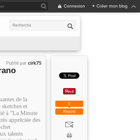
Connexion
+
Créer mon blog
Publié par
cirk75
rano
uantes de la
0
 sketches et
Repost
cié à ”La Minute
rès appréciée des
ochet
ux talents