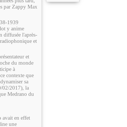
années plus tard,
cès par Zappy Max
1938-1939
lot y anime
diffusée l'après-
 radiophonique et
résentateur et
Proche du monde
ticipe à
s ce contexte que
 dynamiser sa
0/02/2017), la
irque Medrano du
avait en effet
line une