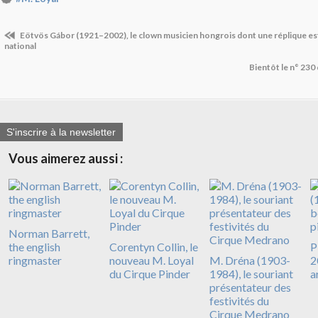
Eötvös Gábor (1921–2002), le clown musicien hongrois dont une réplique es
national
Bientôt le n° 230
S'inscrire à la newsletter
Vous aimerez aussi :
Norman Barrett,
the english
Corentyn Collin, le
P
ringmaster
nouveau M. Loyal
M. Dréna (1903-
2
du Cirque Pinder
1984), le souriant
a
présentateur des
festivités du
Cirque Medrano