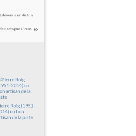
t devenue un dicton
 de Bretagne Circus
ierre Roig (1951-
014) un bon
rtisan de la piste