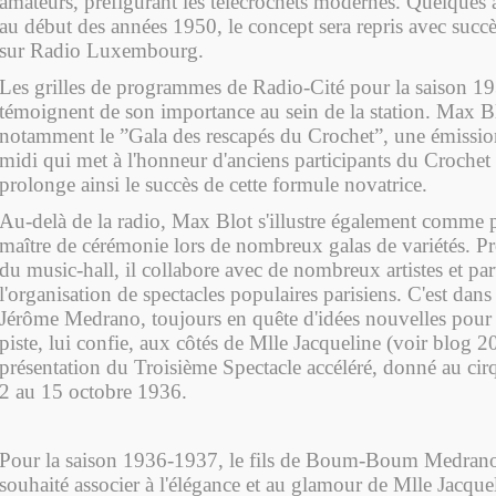
amateurs, préfigurant les télécrochets modernes. Quelques 
au début des années 1950, le concept sera repris avec suc
sur Radio Luxembourg.
Les grilles de programmes de Radio-Cité pour la saison 
témoignent de son importance au sein de la station. Max B
notamment le ”Gala des rescapés du Crochet”, une émission 
midi qui met à l'honneur d'anciens participants du Crochet
prolonge ainsi le succès de cette formule novatrice.
Au-delà de la radio, Max Blot s'illustre également comme p
maître de cérémonie lors de nombreux galas de variétés. 
du music-hall, il collabore avec de nombreux artistes et par
l'organisation de spectacles populaires parisiens. C'est dan
Jérôme Medrano, toujours en quête d'idées nouvelles pour
piste, lui confie, aux côtés de Mlle Jacqueline (voir blog 2
présentation du Troisième Spectacle accéléré, donné au c
2 au 15 octobre 1936.
Pour la saison 1936-1937, le fils de Boum-Boum Medrano 
souhaité associer à l'élégance et au glamour de Mlle Jacque