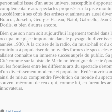
personnalité issue d'un autre univers, susceptible d'apporte
complémentaire aux spectacles proposés sur la piste montma
succédèrent à ses côtés des artistes et animateurs aussi div
Boucot, Josselin, Georges Flateau, Natol, Gabriello, Jean 
Dorlis, et bien d'autres encore.
Bien que son nom soit aujourd'hui largement tombé dans l
occupa une place importante dans le paysage du divertisse
années 1930. À la croisée de la radio, du music-hall et du c
contribua à populariser de nouvelles formes de spectacles 
allaient connaître un immense succès auprès du public. Sa
Cité comme sur la piste de Medrano témoigne de cette épo
où les frontières entre les différents arts du spectacle s'esto
d'un divertissement moderne et populaire. Redécouvrir so
ainsi de mieux comprendre l'évolution du monde du spectac
souvent méconnu de ceux qui, comme lui, en furent les arti
innovateurs.
#M. Loyal