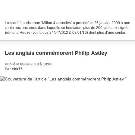
La société parisienne "Millon & associés" a procédé le 26 janvier 2009 à une
vente aux enchères dans laquelle se trouvaient plus de 200 tableaux signés
Edmond Heuzé (voir blogs 24/04/2012 & 08/01/16) dont plus d’une centaine
avait comme thème les clowns,...
Les anglais commémorent Philip Astley
Publié le 06/04/2018 à 10:00
Par
cirk75