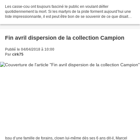
Les casse-cou ont toujours fasciné le public en voulant défier
quotidiennement la mort. Si les martyrs de la piste forment aujourd’hui une
liste impressionnante, il est peut être bon de se souvenir de ce que disait
Raoul Monbar (voir blog13/02/17) lui...
Fin avril dispersion de la collection Campion
Publié le 04/04/2018 à 10:00
Par
cirk75
Issu d’une famille de forains, clown lui-même dès ses 6 ans dit-il, Marcel