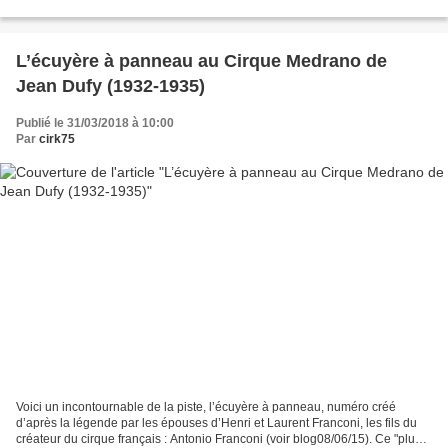
guerres du Ier Empire. Puis une...
L’écuyère à panneau au Cirque Medrano de
Jean Dufy (1932-1935)
Publié le 31/03/2018 à 10:00
Par
cirk75
Voici un incontournable de la piste, l’écuyère à panneau, numéro créé
d’après la légende par les épouses d’Henri et Laurent Franconi, les fils du
créateur du cirque français : Antonio Franconi (voir blog08/06/15). Ce "plus