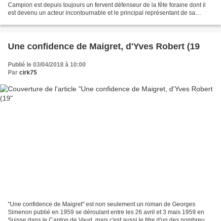
Campion est depuis toujours un fervent défenseur de la fête foraine dont il
est devenu un acteur incontournable et le principal représentant de sa
corporation. Collectionneur acharné,...
Une confidence de Maigret, d'Yves Robert (19
Publié le 03/04/2018 à 10:00
Par
cirk75
"Une confidence de Maigret" est non seulement un roman de Georges
Simenon publié en 1959 se déroulant entre les 26 avril et 3 mais 1959 en
Suisse dans le Canton de Vaud, mais c'est aussi le titre d'un des nombreux