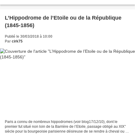
beau symbole du cirque" selon...
L’Hippodrome de l’Etoile ou de la République
(1845-1856)
Publié le 30/03/2018 à 10:00
Par
cirk75
Paris a connu de nombreux hippodromes (voir blog17/12/10), dont le
premier fut situé non loin de la Barrière de l’Etoile, passage obligé au XIX°
siècle pour la bourgeoisie parisienne désireuse de se rendre à cheval ou en