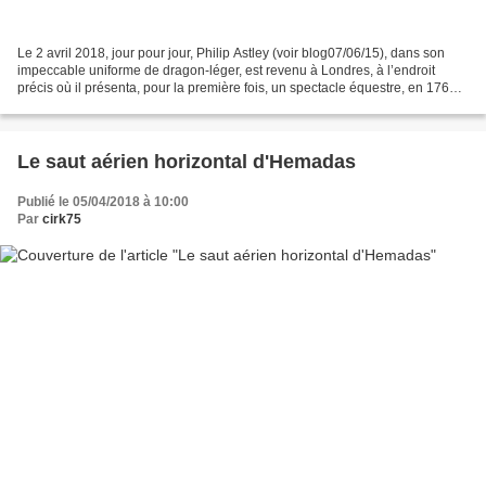
Le 2 avril 2018, jour pour jour, Philip Astley (voir blog07/06/15), dans son
impeccable uniforme de dragon-léger, est revenu à Londres, à l’endroit
précis où il présenta, pour la première fois, un spectacle équestre, en 1768,
il y 250 ans. Nous devons...
Le saut aérien horizontal d'Hemadas
Publié le 05/04/2018 à 10:00
Par
cirk75