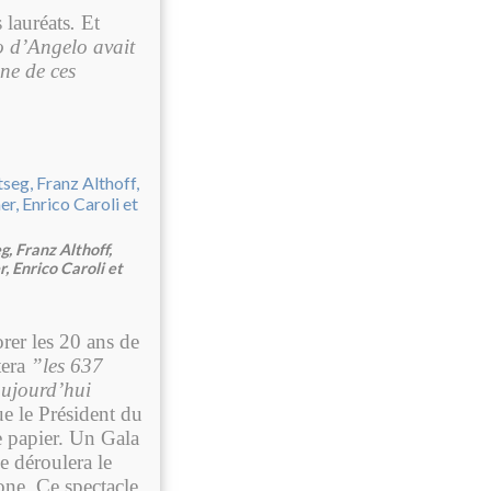
 lauréats
.
Et
 d’Angelo avait
ne de ces
, Franz Althoff,
, Enrico Caroli et
er les 20 ans de
tera
”les 637
 aujourd’hui
e le Président du
e papier. Un Gala
e déroulera le
one. Ce spectacle