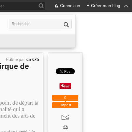
Connexion
+
Créer mon blog
Publié par
cirk75
irque de
0
oint de départ la
Repost
alité qui a
ent des arts de
avaient créé
"le