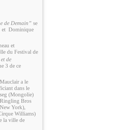
ue de Demain”
se
s, et Dominique
neau et
le du Festival de
et de
he 3 de ce
Mauclair a le
iciant dans le
tseg (Mongolie)
(Ringling Bros
 New York),
Cirque Williams)
la ville de