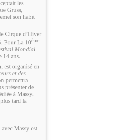
eptait les
que Gruss,
emet son habit
le Cirque d’Hiver
ème
6. Pour La 10
stival Mondial
e 14 ans.
 est organisé en
urs et des
on permettra
s présenter de
édiée à Massy.
lus tard la
at avec Massy est