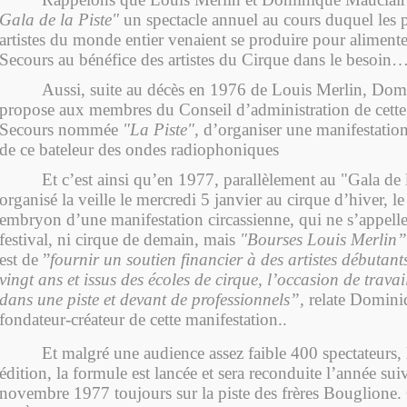
Gala de la Piste"
un spectacle annuel au cours duquel les 
artistes du monde entier venaient se produire pour aliment
Secours au bénéfice des artistes du Cirque dans le besoin
Aussi, suite au décès en 1976 de Louis Merlin, Dom
propose aux membres du Conseil d’administration de cette
Secours nommée
"La Piste",
d’organiser une manifestatio
de ce bateleur des ondes radiophoniques
Et c’est ainsi qu’en 1977, parallèlement au "Gala de l
organisé la veille le mercredi 5 janvier au cirque d’hiver, l
embryon d’une manifestation circassienne, qui ne s’appelle
festival, ni cirque de demain, mais
"Bourses Louis Merlin”
est de ”
fournir un soutien financier à des artistes débutan
vingt ans et issus des écoles de cirque, l’occasion de travai
dans une piste et devant de professionnels”,
relate Domini
fondateur-créateur de cette manifestation..
Et malgré une audience assez faible 400 spectateurs, 
édition, la formule est lancée et sera reconduite l’année sui
novembre 1977 toujours sur la piste des frères Bouglione. 