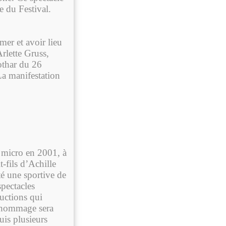
e du Festival.
mer et avoir lieu
rlette Gruss,
Lothar du 26
La manifestation
 micro en 2001, à
-fils d’Achille
té une sportive de
pectacles
uctions qui
n hommage sera
uis plusieurs