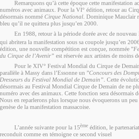
Remarquons qu’à cette époque cette manifestation acc
numéros avec animaux. Pour la VI° édition, retour au Cir
désormais nommé
Cirque National
. Dominique Mauclair r
bleu qu’il ne quittera plus jusqu’en 2000.
En 1988, retour à la période dorée avec de nouveau 
qui abritera la manifestation sous sa coupole jusqu’en 200
édition, une nouvelle compétition est conçue, nommée ”
Fe
du Cirque de l’Avenir”
est réservée aux artistes de moins d
Pour le XIV° Festival Mondial du Cirque de Demain,
parallèle à Massy dans l’Essonne un ”
Concours des Dompte
Dresseurs du Festival Mondial de Demain”
. Cette évoluti
désormais au Festival Mondial Cirque de Demain de ne plu
numéro avec des animaux. Cette fonction sera désormais d
Nous en reparlerons plus lorsque nous évoquerons un peu p
genèse de la manifestation massacoise.
ème
L’année suivante pour la 15
édition, le partenari
reconduit comme en témoigne ce second visuel