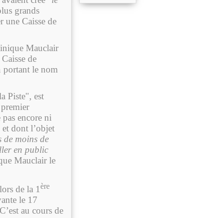
plus grands
er une Caisse de
…
inique Mauclair
 Caisse de
n portant le nom
a Piste", est
e premier
 pas encore ni
et dont l’objet
ts de moins de
ller en public
que Mauclair le
ère
lors de la 1
vante le 17
C’est au cours de