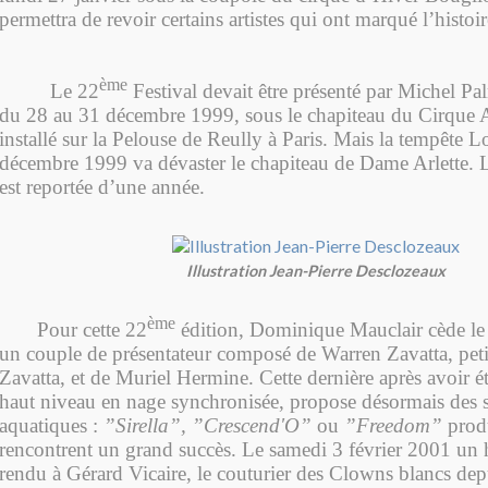
permettra de revoir certains artistes qui ont marqué l’histoir
ème
Le 22
Festival devait être présenté par Michel Pal
du 28 au 31 décembre 1999, sous le chapiteau du Cirque A
installé sur la Pelouse de Reully à Paris. Mais la tempête 
décembre 1999 va dévaster le chapiteau de Dame Arlette. 
est reportée d’une année.
Illustration Jean-Pierre Desclozeaux
ème
Pour cette 22
édition, Dominique Mauclair cède le
un couple de présentateur composé de Warren Zavatta, petit
Zavatta, et de Muriel Hermine. Cette dernière après avoir é
haut niveau en nage synchronisée, propose désormais des s
aquatiques :
”Sirella”, ”Crescend'O”
ou
”Freedom”
prod
rencontrent un grand succès. Le samedi 3 février 2001 u
rendu à Gérard Vicaire, le couturier des Clowns blancs dep