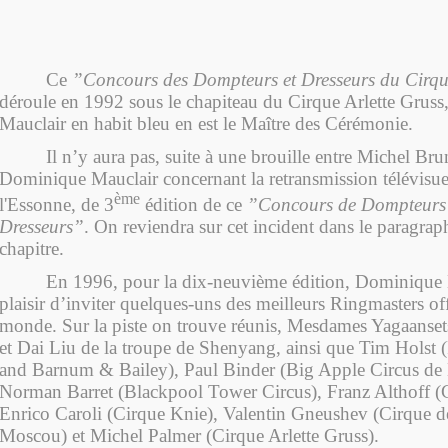
Ce
”Concours des Dompteurs et Dresseurs du Cirq
déroule en 1992 sous le chapiteau du Cirque Arlette Grus
Mauclair en habit bleu en est le Maître des Cérémonie.
Il n’y aura pas, suite à une brouille entre Michel Bru
Dominique Mauclair concernant la retransmission télévisuel
ème
l'Essonne, de 3
édition de ce
”Concours de Dompteurs 
Dresseurs”
. On reviendra sur cet incident dans le paragrap
chapitre.
En 1996, pour la dix-neuvième édition, Dominique 
plaisir d’inviter quelques-uns des meilleurs Ringmasters off
monde. Sur la piste on trouve réunis, Mesdames Yagaanse
et Dai Liu de la troupe de Shenyang, ainsi que Tim Holst 
and Barnum & Bailey), Paul Binder (Big Apple Circus de
Norman Barret (Blackpool Tower Circus), Franz Althoff (
Enrico Caroli (Cirque Knie), Valentin Gneushev (Cirque de 
Moscou) et Michel Palmer (Cirque Arlette Gruss).