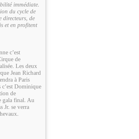
bilité immédiate.
sion du cycle de
 directeurs, de
s et en profitent
nne c’est
Cirque de
alisée. Les deux
irque Jean Richard
iendra à Paris
s c’est Dominique
tion de
 gala final. Au
 Jr. se verra
chevaux.