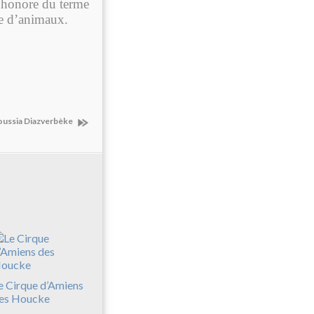
 s’honore du terme
ce d’animaux.
oussia Diazverbèke
e Cirque d’Amiens
es Houcke