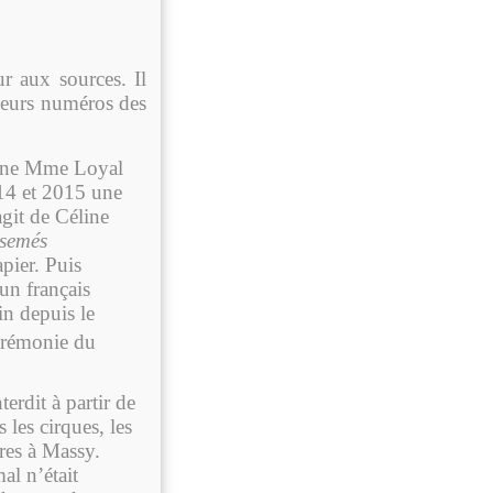
r aux sources. Il
lleurs numéros des
 une Mme Loyal
014 et 2015 une
agit de Céline
 semés
pier. Puis
un français
in depuis le
Cérémonie du
terdit à partir de
les cirques, les
ares à Massy.
al n’était