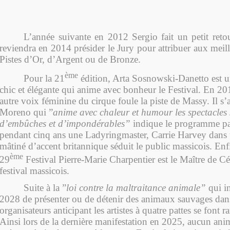
L’année suivante en 2012 Sergio fait un petit retou
reviendra en 2014 présider le Jury pour attribuer aux mei
Pistes d’Or, d’Argent ou de Bronze.
ème
Pour la 21
édition, Arta Sosnowski-Danetto est
chic et élégante qui anime avec bonheur le Festival. En 2
autre voix féminine du cirque foule la piste de Massy. Il s’
Moreno qui ”
anime avec chaleur et humour les spectacles
d’embûches et d’impondérables”
indique le programme pa
pendant cinq ans une Ladyringmaster, Carrie Harvey dans 
mâtiné d’accent britannique séduit le public massicois. Enf
ème
29
Festival Pierre-Marie Charpentier est le Maître de 
festival massicois.
Suite à la ”
loi contre la maltraitance animale”
qui in
2028 de présenter ou de détenir des animaux sauvages dans 
organisateurs anticipant les artistes à quatre pattes se font r
Ainsi lors de la dernière manifestation en 2025, aucun anim