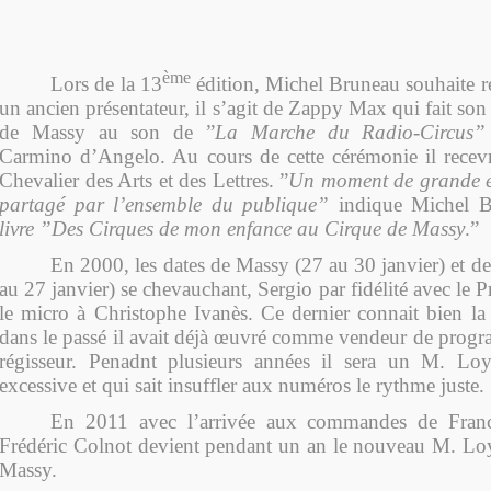
ème
Lors de la 13
édition, Michel Bruneau souhaite
un ancien présentateur, il s’agit de Zappy Max qui fait son 
de Massy au son de ”
La Marche du Radio-Circus
Carmino d’Angelo. Au cours de cette cérémonie il recevr
Chevalier des Arts et des Lettres. ”
Un moment de grande ém
partagé par l’ensemble du publique”
indique Michel B
livre ”Des Cirques de mon enfance au Cirque de Massy
.”
En 2000, les dates de Massy (27 au 30 janvier) et d
au 27 janvier) se chevauchant, Sergio par fidélité avec le P
le micro à Christophe Ivanès. Ce dernier connait bien la 
dans le passé il avait déjà œuvré comme vendeur de pro
régisseur. Penadnt plusieurs années il sera un M. Lo
excessive et qui sait insuffler aux numéros le rythme juste.
En 2011 avec l’arrivée aux commandes de Franc
Frédéric Colnot devient pendant un an le nouveau M. Loy
Massy.