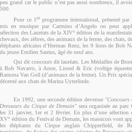
peu grand car le public n’est pas aussi nombreux, il avoi
500.
er
Pour ce 1
programme international, présenté par
mis en musique par Carmino d’Angelo on peut appla
sélection des Lauréats de la XIV° édition de la manifestati
chevaux, des zèbres, des animaux de la ferme, des chats, d
éléphants africains d’Herman Renz, les 9 lions de Bob Nav
du jeune Emilien Santus, âgé de neuf ans.
Qui dit concours dit lauréats. Les Médailles de Bron
à Bob Navarro, à Anne, Lionel & Eric (voltige équestre
Ramona Van Goll (d’animaux de la ferme). Un Prix spécial 
décerné aux chats de Marina Uyterlinde.
En 1992, une seconde édition devenue
"Concours 
Dresseurs du Cirque de Demain"
sera organisée au parc
les 31 janvier, 1er et 2 février. En plus d’une sélection 
XV° édition du Festival de Demain, les massicois vont appl
les éléphants du Cirque anglais Chipperfield, de R
trapèzistes, de Suisse des otaries géantes de Patagonie a