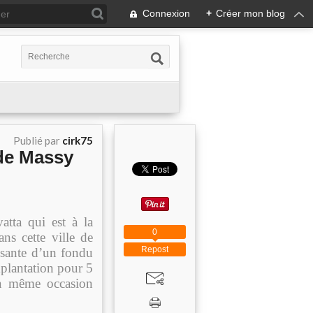
Connexion
+
Créer mon blog
Publié par
cirk75
 de Massy
atta qui est à la
0
ns cette ville de
Repost
essante d’un fondu
mplantation pour 5
la même occasion