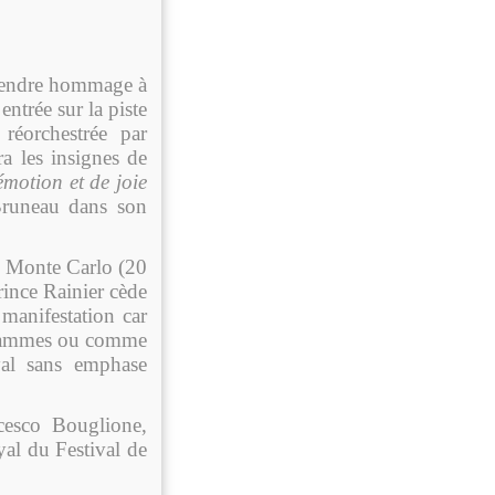
 rendre hommage à
entrée sur la piste
”
réorchestrée par
a les insignes de
otion et de joie
runeau dans son
e Monte Carlo (20
rince Rainier cède
manifestation car
grammes ou comme
yal sans emphase
esco Bouglione,
al du Festival de