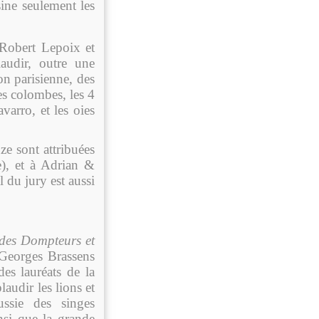
sine seulement les
 Robert Lepoix et
udir, outre une
on parisienne, des
es colombes, les 4
arro, et les oies
ze sont attribuées
), et à Adrian &
du jury est aussi
des Dompteurs et
 Georges Brassens
des lauréats de la
audir les lions et
ussie des singes
insi que la grande