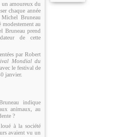
e, un amoureux du
niser chaque année
e Michel Bruneau
ssé modestement au
el Bruneau prend
dateur de cette
sentées par Robert
tival Mondial du
vec le festival de
0 janvier.
Bruneau indique
 aux animaux, au
dente ?
loué à la société
urs avaient vu un