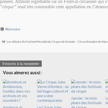
présent. Attitude regrettable car un Festival circassien qui
”cirque”
rend très contestable cette appellation en l’absen
#histoire
Les débuts du Festival Mondial du Cirque de Demain
Circus Remake de Mar
S'inscrire à la newsletter
Vous aimerez aussi :
Janvier : le mois
L
phare des festivals
d
Amiénois et
Le Cirque Jules
de cirque