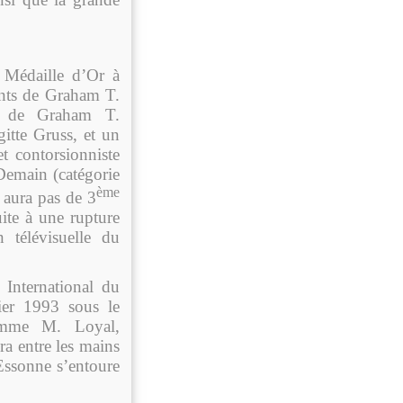
 Médaille d’Or à
ants de Graham T.
s de Graham T.
gitte Gruss, et un
 contorsionniste
Demain (catégorie
ème
y aura pas de 3
ite à une rupture
 télévisuelle du
International du
ier 1993 sous le
comme M. Loyal,
ra entre les mains
Essonne s’entoure