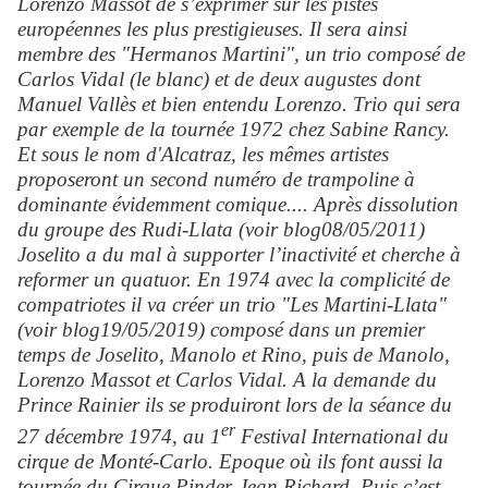
Lorenzo Massot de s’exprimer sur les pistes
européennes les plus prestigieuses. Il sera ainsi
membre des "Hermanos Martini", un trio composé de
Carlos Vidal (le blanc) et de deux augustes dont
Manuel Vallès et bien entendu Lorenzo. Trio qui sera
par exemple de la tournée 1972 chez Sabine Rancy.
Et sous le nom d'Alcatraz, les mêmes artistes
proposeront un second numéro de trampoline à
dominante évidemment comique.... Après dissolution
du groupe des Rudi-Llata (voir blog08/05/2011)
Joselito a du mal à supporter l’inactivité et cherche à
reformer un quatuor. En 1974 avec la complicité de
compatriotes il va créer un trio "Les Martini-Llata"
(voir blog19/05/2019) composé dans un premier
temps de Joselito, Manolo et Rino, puis de Manolo,
Lorenzo Massot et Carlos Vidal. A la demande du
Prince Rainier ils se produiront lors de la séance du
er
27 décembre 1974, au 1
Festival International du
cirque de Monté-Carlo. Epoque où ils font aussi la
tournée du Cirque Pinder-Jean Richard. Puis c’est