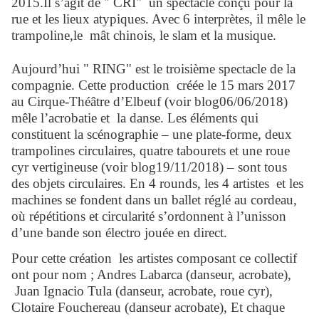
2015.Il s’agit de " CRI" un spectacle conçu pour la
rue et les lieux atypiques. Avec 6 interprètes, il mêle le
trampoline,le mât chinois, le slam et la musique.
Aujourd’hui " RING" est le troisième spectacle de la
compagnie. Cette production créée le 15 mars 2017
au Cirque-Théâtre d’Elbeuf (voir blog06/06/2018)
mêle l’acrobatie et la danse. Les éléments qui
constituent la scénographie – une plate-forme, deux
trampolines circulaires, quatre tabourets et une roue
cyr vertigineuse (voir blog19/11/2018) – sont tous
des objets circulaires. En 4 rounds, les 4 artistes et les
machines se fondent dans un ballet réglé au cordeau,
où répétitions et circularité s’ordonnent à l’unisson
d’une bande son électro jouée en direct.
Pour cette création les artistes composant ce collectif
ont pour nom ; Andres Labarca (danseur, acrobate),
Juan Ignacio Tula (danseur, acrobate, roue cyr),
Clotaire Fouchereau (danseur acrobate), Et chaque