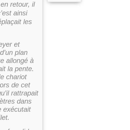
n retour, il
’est ainsi
plaçait les
eyer et
d’un plan
te allongé à
it la pente.
e chariot
lors de cet
’il rattrapait
mètres dans
e exécutait
let.