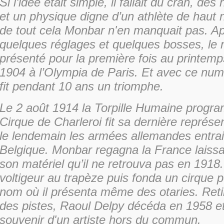
Si l’idée était simple, il fallait du cran, des
et un physique digne d’un athlète de haut 
de tout cela Monbar n'en manquait pas. A
quelques réglages et quelques bosses, le 
présenté pour la première fois au printemp
1904 à l’Olympia de Paris. Et avec ce nu
fit pendant 10 ans un triomphe.
Le 2 août 1914 la Torpille Humaine prog
Cirque de Charleroi fit sa dernière représen
le lendemain les armées allemandes entra
Belgique. Monbar regagna la France laissa
son matériel qu’il ne retrouva pas en 1918. 
voltigeur au trapèze puis fonda un cirque 
nom où il présenta même des otaries. Ret
des pistes, Raoul Delpy décéda en 1958 et 
souvenir d'un artiste hors du commun.