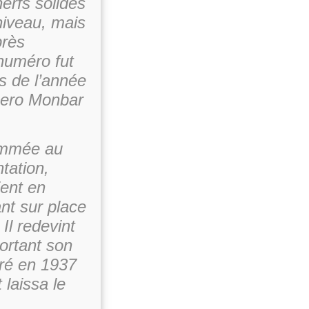
 nerfs solides
niveau, mais
près
numéro fut
s de l’année
mero Monbar
rammée au
tation,
ient en
nt sur place
Il redevint
portant son
iré en 1937
laissa le