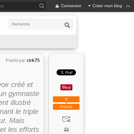
Connexion
+
Créer mon blog
Publié par
cirk75
oir créé et
t un gymnaste
0
nt illustré
Repost
nt le triple
ur. Mais
t les efforts