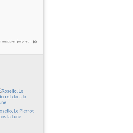
n magicien jongleur
osello, Le Pierrot
ans la Lune