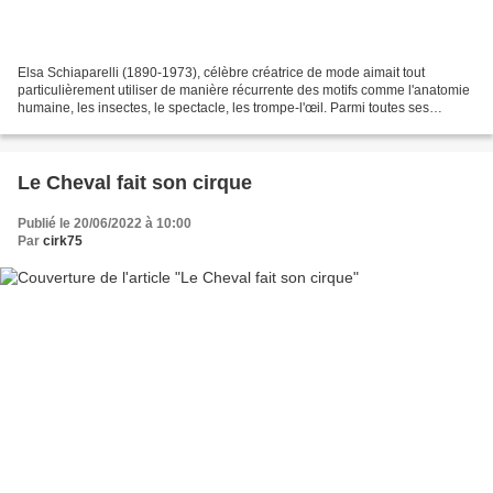
Elsa Schiaparelli (1890-1973), célèbre créatrice de mode aimait tout
particulièrement utiliser de manière récurrente des motifs comme l'anatomie
humaine, les insectes, le spectacle, les trompe-l'œil. Parmi toutes ses
collections la plus marquante fut...
Le Cheval fait son cirque
Publié le 20/06/2022 à 10:00
Par
cirk75