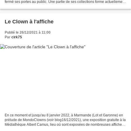
fermé ses portes au public. Une partie de ses collections forme actuellement
le fonds majeur du Musée des civilisations...
Le Clown à l'affiche
Publié le 26/12/2021 à 11:00
Par
cirk75
En ce moment et jusqu'au 8 janvier 2022, à Marmande (Lot et Garonne) en
prélude de MondoClowns (voir blog16/12/2021), une exposition gratuite à la
Médiathèque Albert Camus, lieu où sont exposées de nombreuses affiches
dédiées au clowns qui ont fait des...