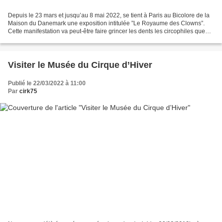
Depuis le 23 mars et jusqu’au 8 mai 2022, se tient à Paris au Bicolore de la
Maison du Danemark une exposition intitulée ”Le Royaume des Clowns”.
Cette manifestation va peut-être faire grincer les dents les circophiles que
nous sommes, car elle montre...
Visiter le Musée du Cirque d’Hiver
Publié le 22/03/2022 à 11:00
Par
cirk75