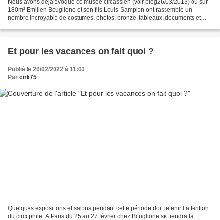
Nous avons déjà évoqué ce musée circassien (voir blog26/03/2013) où sur
180m² Emilien Bouglione et son fils Louis-Sampion ont rassemblé un
nombre incroyable de costumes, photos, bronze, tableaux, documents et
affiches sur l’histoire du cirque en général...
Et pour les vacances on fait quoi ?
Publié le 20/02/2022 à 11:00
Par
cirk75
Quelques expositions et salons pendant cette période doit retenir l’attention
du circophile. A Paris du 25 au 27 février chez Bouglione se tiendra la