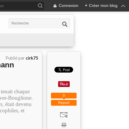
Connexion
+
Créer mon blog
Publié par
cirk75
mann
 tenait chaque
0
iver-Bouglione.
Repost
s,
était devenu
cophiles, et