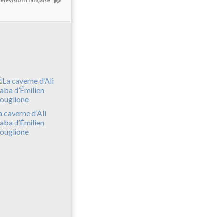
télévision française
a caverne d’Ali
aba d’Émilien
ouglione