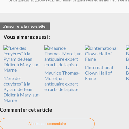
Le Cirque Lavrat (1950-1962), le premier cirque à avoir eu les honneurs de la 
S'inscrire à la newsletter
Vous aimerez aussi :
L’International
L
Maurice Thomas-
Clown Hall of
B
“L’ère des
Moret, un
Fame
B
écuyères” à la
antiquaire expert
Pyramide Jean
en arts de la piste
Didier à Mary-sur-
Marne
Commenter cet article
Ajouter un commentaire