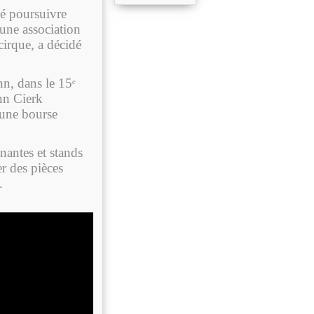
té poursuivre
 une association
cirque, a décidé
nn, dans le 15
ᵉ
nn Cierk
 une bourse
antes et stands
er des pièces
.