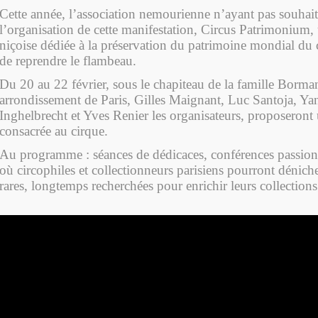
Cette année, l’association nemourienne n’ayant pas souhai
l’organisation de cette manifestation, Circus Patrimonium,
niçoise dédiée à la préservation du patrimoine mondial du 
de reprendre le flambeau.
Du 20 au 22 février, sous le chapiteau de la famille Borma
arrondissement de Paris, Gilles Maignant, Luc Santoja, Ya
Inghelbrecht et Yves Renier les organisateurs, proposeront
consacrée au cirque.
Au programme : séances de dédicaces, conférences passionn
où circophiles et collectionneurs parisiens pourront dénich
rares, longtemps recherchées pour enrichir leurs collections