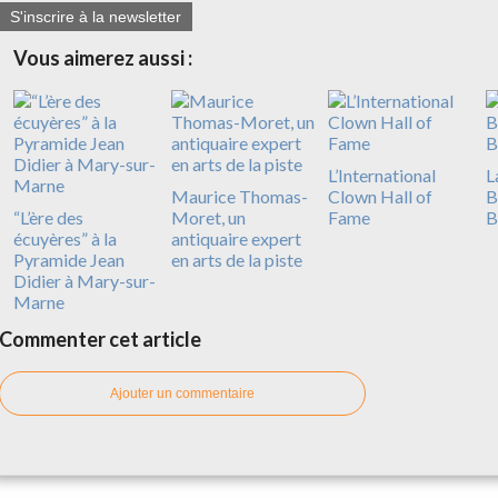
S'inscrire à la newsletter
Vous aimerez aussi :
L’International
L
Maurice Thomas-
Clown Hall of
B
“L’ère des
Moret, un
Fame
B
écuyères” à la
antiquaire expert
Pyramide Jean
en arts de la piste
Didier à Mary-sur-
Marne
Commenter cet article
Ajouter un commentaire