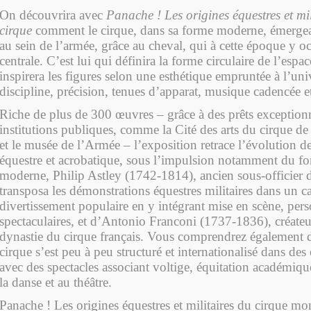
On découvrira avec
Panache ! Les origines équestres et mil
cirque
comment le cirque, dans sa forme moderne, émergea
au sein de l’armée, grâce au cheval, qui à cette époque y o
centrale. C’est lui qui définira la forme circulaire de l’espac
inspirera les figures selon une esthétique empruntée à l’univ
discipline, précision, tenues d’apparat, musique cadencée et
Riche de plus de 300 œuvres – grâce à des prêts exception
institutions publiques, comme la Cité des arts du cirque
et le musée de l’Armée – l’exposition retrace l’évolution d
équestre et acrobatique, sous l’impulsion notamment du fo
moderne, Philip Astley (1742-1814), ancien sous-officier d
transposa les démonstrations équestres militaires dans un c
divertissement populaire en y intégrant mise en scène, pers
spectaculaires, et d’Antonio Franconi (1737-1836), créateu
dynastie du cirque français. Vous comprendrez également d
cirque s’est peu à peu structuré et internationalisé dans des
avec des spectacles associant voltige, équitation académique
la danse et au théâtre.
Panache ! Les origines équestres et militaires du cirque m