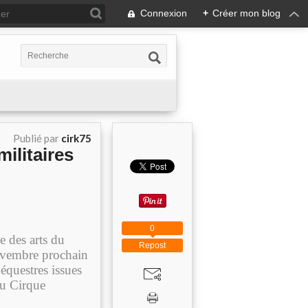
Connexion
+
Créer mon blog
Publié par
cirk75
ilitaires
0
e des arts du
Repost
ovembre prochain
équestres issues
au Cirque