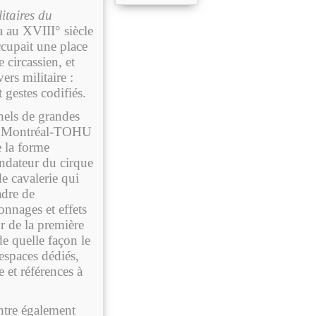
itaires du
 au XVIII° siècle
ccupait une place
e circassien, et
ers militaire :
 gestes codifiés.
nels de grandes
 de Montréal-TOHU
e la forme
ndateur du cirque
e cavalerie qui
adre de
onnages et effets
r de la première
e quelle façon le
 espaces dédiés,
 et références à
ontre également