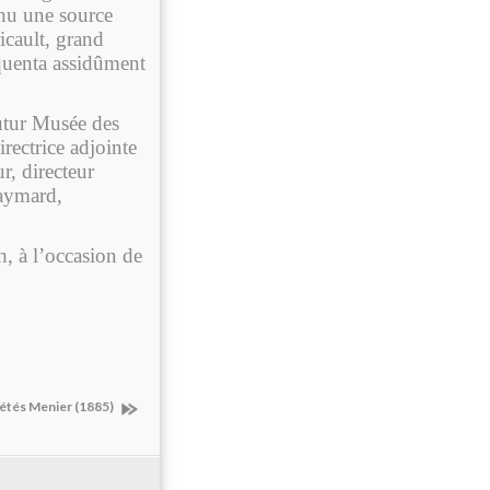
enu une source
icault, grand
quenta assidûment
futur Musée des
rectrice adjointe
r, directeur
Maymard,
, à l’occasion de
iétés Menier (1885)