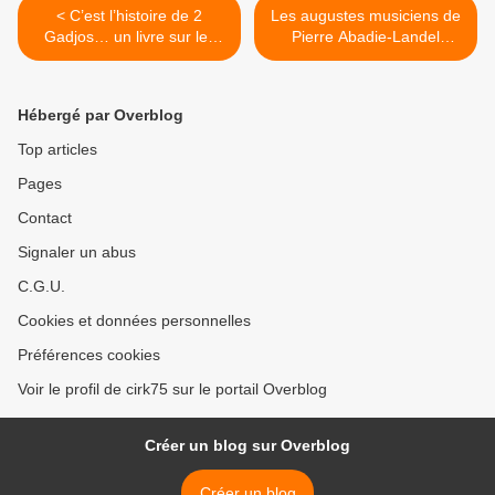
< C’est l’histoire de 2
Les augustes musiciens de
Gadjos… un livre sur les
Pierre Abadie-Landel
Chicky par Grégory Bellini
(1896-1972) >
Hébergé par Overblog
Top articles
Pages
Contact
Signaler un abus
C.G.U.
Cookies et données personnelles
Préférences cookies
Voir le profil de cirk75 sur le portail Overblog
Créer un blog sur Overblog
Créer un blog