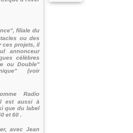
ce", filiale du
tacles ou des
ces projets, il
eul annonceur
iques célèbres
tte ou Double"
nique" (voir
 comme Radio
l est aussi à
si que du label
0 et 60 .
éer, avec Jean