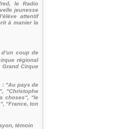
fred, le Radio
velle jeunesse
élève attentif
rit à manier la
ui d’un coup de
irque régional
n Grand Cirque
s : "Au pays de
d", "Christophe
s choses", "le
e", "France, ton
rayon, témoin