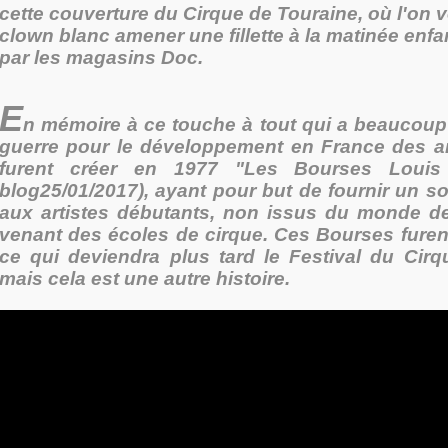
cette couverture du Cirque de Touraine, où l'on v
clown blanc amener une fillette à la matinée enfan
par les magasins Doc.
E
n mémoire à ce touche à tout qui a beaucoup
guerre pour le développement en France des art
furent créer en 1977 "Les Bourses Louis 
blog25/01/2017), ayant pour but de fournir un so
aux artistes débutants, non issus du monde de
venant des écoles de cirque. Ces Bourses furent
ce qui deviendra plus tard le Festival du Cir
mais cela est une autre histoire.