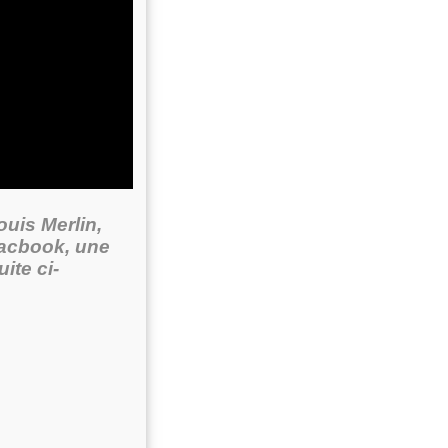
ouis Merlin,
Facbook, une
ite ci-