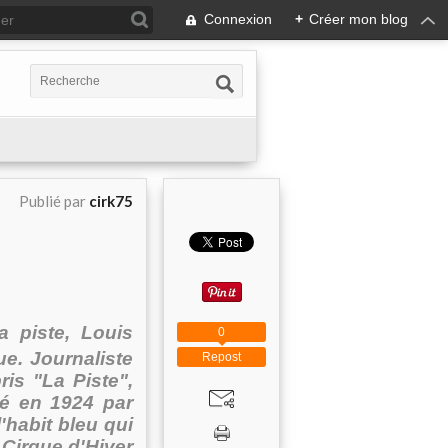
Connexion
+
Créer mon blog
Publié par
cirk75
a piste, Louis
0
ue. Journaliste
Repost
pris "La Piste",
éé en 1924 par
'habit bleu qui
 Cirque d'Hiver