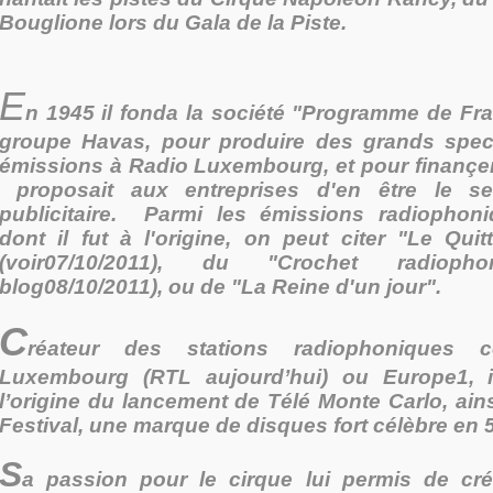
Bouglione lors du Gala de la Piste.
E
n 1945 il fonda la société "Programme de Fran
groupe Havas, pour produire des grands spec
émissions à Radio Luxembourg, et pour finançer 
proposait aux entreprises d'en être le s
publicitaire. Parmi les émissions radiophon
dont il fut à l'origine, on peut citer "Le Qui
(voir07/10/2011), du "Crochet radiopho
blog08/10/2011), ou de "La Reine d'un jour".
C
réateur des stations radiophoniques
Luxembourg (RTL aujourd’hui) ou Europe1, i
l’origine du lancement de Télé Monte Carlo, ain
Festival, une marque de disques fort célèbre en 5
S
a passion pour le cirque lui permis de cr