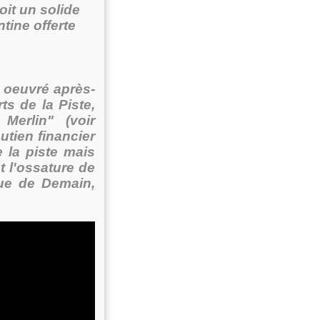
oit un solide
tine offerte
 oeuvré après-
s de la Piste,
Merlin" (voir
utien financier
 la piste mais
 l'ossature de
que de Demain,