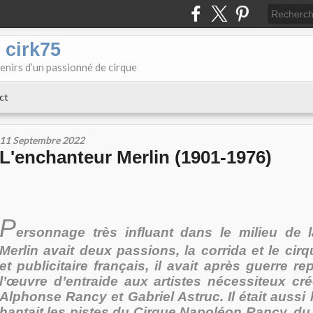
 cirk75
enirs d’un passionné de cirque
ct
11 Septembre 2022
L'enchanteur Merlin (1901-1976)
P
ersonnage très influant dans le milieu de l
Merlin avait deux passions, la corrida et le cirq
et publicitaire français, il avait après guerre re
l’œuvre d’entraide aux artistes nécessiteux cr
Alphonse Rancy et Gabriel Astruc. Il était aussi l
hantait les pistes du Cirque Napoléon Rancy, du