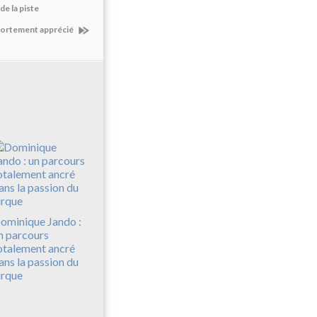
de la piste
 fortement apprécié
ominique Jando :
n parcours
otalement ancré
ans la passion du
irque