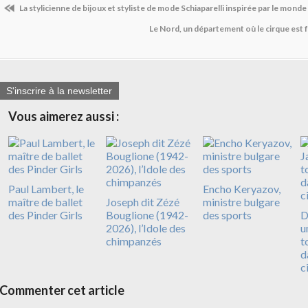
La stylicienne de bijoux et styliste de mode Schiaparelli inspirée par le monde 
Le Nord, un département où le cirque est
S'inscrire à la newsletter
Vous aimerez aussi :
Paul Lambert, le
Encho Keryazov,
maître de ballet
Joseph dit Zézé
ministre bulgare
des Pinder Girls
Bouglione (1942-
des sports
D
2026), l’Idole des
u
chimpanzés
t
d
c
Commenter cet article