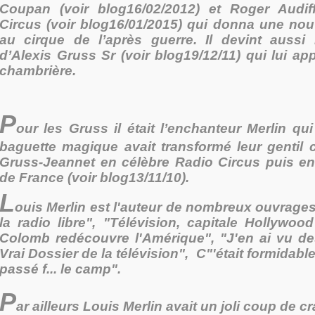
Coupan (voir blog16/02/2012) et Roger Audif
Circus (voir blog16/01/2015) qui donna une nou
au cirque de l’après guerre. Il devint aussi l’
d’Alexis Gruss Sr (voir blog19/12/11) qui lui app
chambrière.
P
our les Gruss il était l’enchanteur Merlin q
baguette magique avait transformé leur gentil c
Gruss-Jeannet en célèbre Radio Circus puis e
de France (voir blog13/11/10).
L
ouis Merlin est l'auteur de nombreux ouvrage
la radio libre", "Télévision, capitale Hollywoo
Colomb redécouvre l'Amérique", "J'en ai vu de
Vrai Dossier de la télévision", C"'était formidabl
passé f... le camp".
P
ar ailleurs Louis Merlin avait un joli coup de c