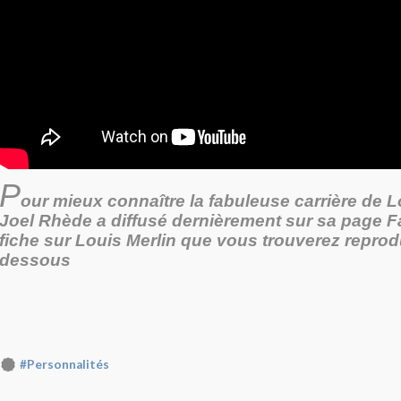
P
our mieux connaître la fabuleuse carrière de L
Joel Rhède a diffusé dernièrement sur sa page 
fiche sur Louis Merlin que vous trouverez reprodu
dessous
#Personnalités