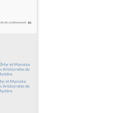
riode de confinement
yr et Myroska
es Aristocrates du
ystère.