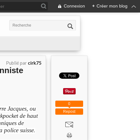
Connexion
+
Créer mon blog
Publié par
cirk75
onniste
0
erre Jacques, ou
Repost
ckpocket de haut
hniques de
 police suisse.