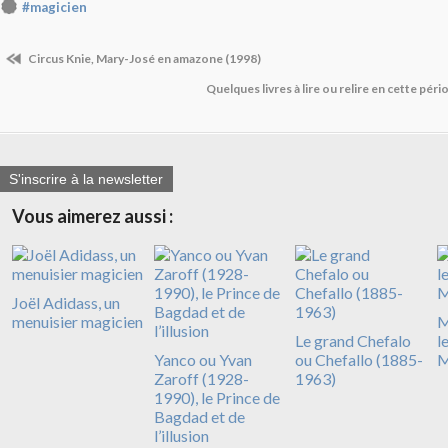
#magicien
Circus Knie, Mary-José en amazone (1998)
Quelques livres à lire ou relire en cette pé
S'inscrire à la newsletter
Vous aimerez aussi :
Joël Adidass, un
menuisier magicien
M
Le grand Chefalo
l
Yanco ou Yvan
ou Chefallo (1885-
M
Zaroff (1928-
1963)
1990), le Prince de
Bagdad et de
l’illusion