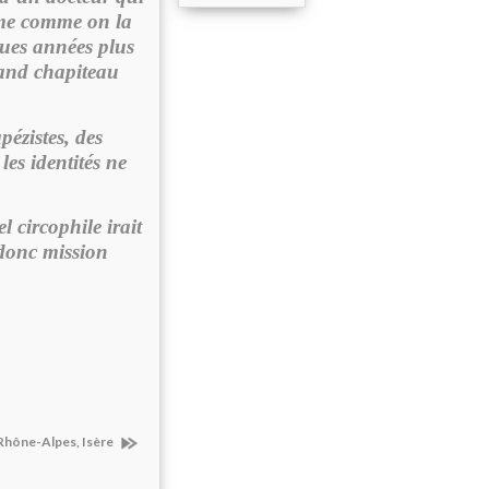
ème comme on la
ques années plus
rand chapiteau
pézistes, des
les identités ne
 circophile irait
 donc mission
 Rhône-Alpes, Isère