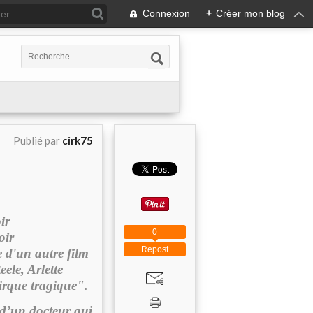
Connexion
+
Créer mon blog
Publié par
cirk75
ir
0
oir
Repost
 d'un autre film
ele, Arlette
irque tragique".
 d’un docteur qui