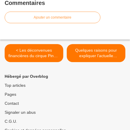
Commentaires
Ajouter un commentaire
< Les déconvenues
Quelques raisons pour
financières du cirque Pinder
expliquer l’actuelle
(3ème époque), de Jean
mauvaise passe du cirque
Richard à Gilbert Edelstein
Pinder >
Hébergé par Overblog
Top articles
Pages
Contact
Signaler un abus
C.G.U.