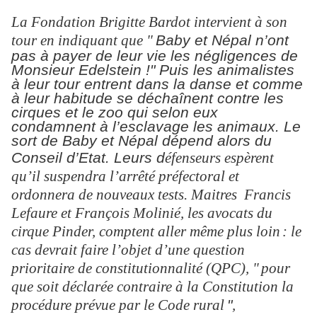
La Fondation Brigitte Bardot intervient à son
tour en indiquant que "
Baby et Népal n’ont
pas à payer de leur vie les négligences de
Monsieur Edelstein !" Puis les animalistes
à leur tour entrent dans la danse et comme
à leur habitude se
déchaînent
contre les
cirques et le zoo qui selon eux
condamnent à l’esclavage les animaux. Le
sort de Baby et Népal dépend alors du
Conseil d’Etat. Leurs d
é
fenseurs esp
è
rent
qu
’
il suspendra l’arrêté préfectoral et
ordonnera de nouveaux tests. Maitres Francis
Lefaure et François Molinié, les avocats du
cirque Pinder, comptent aller même plus loin
: le
cas devrait faire l
’
objet d
’
une question
prioritaire de constitutionnalit
é
(QPC), "
pour
que soit d
é
clar
é
e contraire
à
la Constitution la
proc
é
dure pr
é
vue par le Code rural
"
,