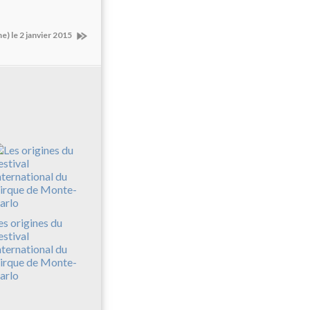
e) le 2 janvier 2015
es origines du
estival
nternational du
irque de Monte-
arlo