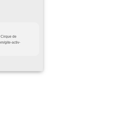
u Cirque de
om/gite-activ-