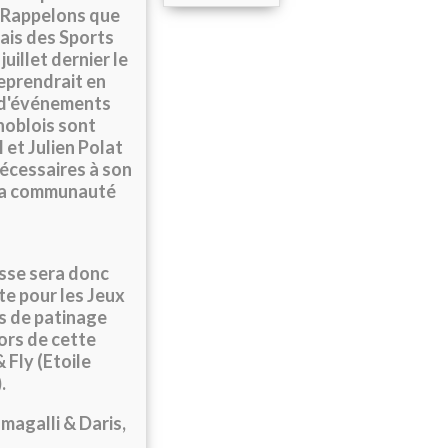
. Rappelons que
lais des Sports
uillet dernier le
reprendrait en
us d'événements
noblois sont
 et Julien Polat
écessaires à son
t la communauté
usse sera donc
te pour les Jeux
es de patinage
ors de cette
 Fly (Etoile
.
magalli & Daris,