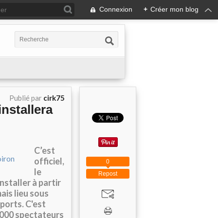
Connexion
+
Créer mon blog
Publié par
cirk75
nstallera
C’est
officiel,
0
le
Repost
nstaller à partir
ais lieu sous
ports. C'est
0.000 spectateurs