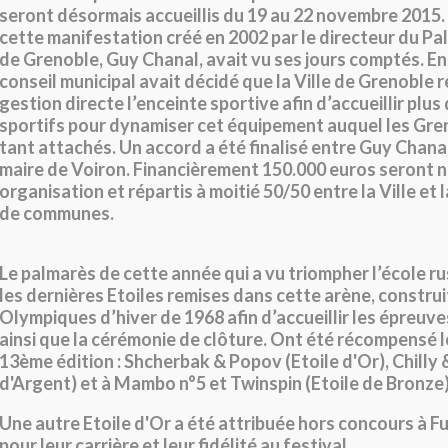
seront désormais accueillis du 19 au 22 novembre 2015
cette manifestation créé en 2002 par le directeur du Pa
de Grenoble, Guy Chanal, avait vu ses jours comptés. En j
conseil municipal avait décidé que la Ville de Grenoble 
gestion directe l’enceinte sportive afin d’accueillir pl
sportifs pour dynamiser cet équipement auquel les Gre
tant attachés. Un accord a été finalisé entre Guy Chanal
maire de Voiron. Financièrement 150.000 euros seront n
organisation et répartis à moitié 50/50 entre la Ville e
de communes.
Le palmarès de cette année qui a vu triompher l’école r
les dernières Etoiles remises dans cette arène, construi
Olympiques d’hiver de 1968 afin d’accueillir les épreuv
ainsi que la cérémonie de clôture. Ont été récompensé l
13ème édition : Shcherbak & Popov (Etoile d'Or), Chilly &
d'Argent) et à Mambo n°5 et Twinspin (Etoile de Bronze)
Une autre Etoile d'Or a été attribuée
hors concours
à
Fu
pour leur carrière et leur fidélité au festival
.