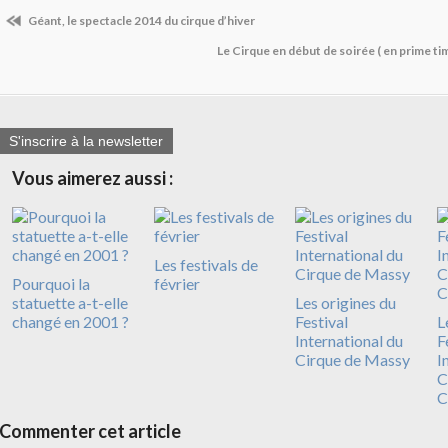
Géant, le spectacle 2014 du cirque d’hiver
Le Cirque en début de soirée ( en prime tim
S'inscrire à la newsletter
Vous aimerez aussi :
Les festivals de
Pourquoi la
février
statuette a-t-elle
Les origines du
changé en 2001 ?
Festival
L
International du
F
Cirque de Massy
I
C
C
Commenter cet article