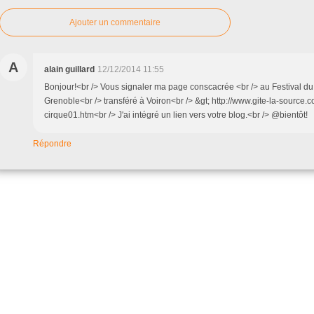
Ajouter un commentaire
A
alain guillard
12/12/2014 11:55
Bonjour!<br /> Vous signaler ma page conscacrée <br /> au Festival d
Grenoble<br /> transféré à Voiron<br /> &gt; http://www.gite-la-source.c
cirque01.htm<br /> J'ai intégré un lien vers votre blog.<br /> @bientôt!
Répondre