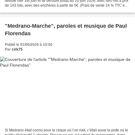
débuté hier 1er juin et se déroule jusqu'au 20 juin 2026, avec des mis à prix
de 143 lots, avec des enchères à partir de 5€. (Frais de vente 24 % TTC en
plus) C'est la Maison de Ventes...
"Medrano-Marche", paroles et musique de Paul
Florendas
Publié le 01/06/2026 à 10:00
Par
cirk75
Si Medrano était connu pour le cirque où l’on riait, c’était aussi la piste où le
public était invité à chanter. Preuve en est, cet extrait du programme, dans