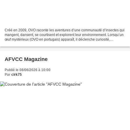
Créé en 2009, OVO raconte les aventures d’une communauté d’insectes qui
mangent, dansent, se courtisent et explorent leur environnement. Lorsqu’un
œuf mystérieux (OVO en portugais) apparaît, il déclenche curiosité,
émerveillement et rivalités, révélant...
AFVCC Magazine
Publié le 08/06/2026 à 10:00
Par
cirk75