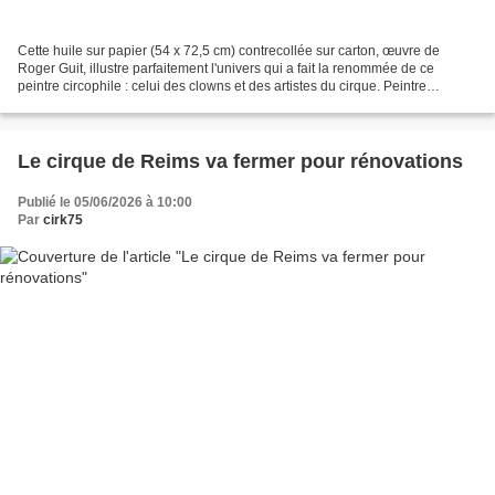
Cette huile sur papier (54 x 72,5 cm) contrecollée sur carton, œuvre de
Roger Guit, illustre parfaitement l'univers qui a fait la renommée de ce
peintre circophile : celui des clowns et des artistes du cirque. Peintre
montmartrois proche du monde du spectacle...
Le cirque de Reims va fermer pour rénovations
Publié le 05/06/2026 à 10:00
Par
cirk75