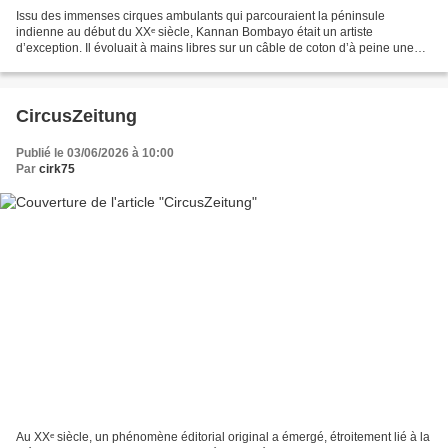
Issu des immenses cirques ambulants qui parcouraient la péninsule
indienne au début du XXᵉ siècle, Kannan Bombayo était un artiste
d’exception. Il évoluait à mains libres sur un câble de coton d’à peine une
dizaine de millimètres de diamètre, remarquable...
CircusZeitung
Publié le 03/06/2026 à 10:00
Par
cirk75
Au XXᵉ siècle, un phénomène éditorial original a émergé, étroitement lié à la