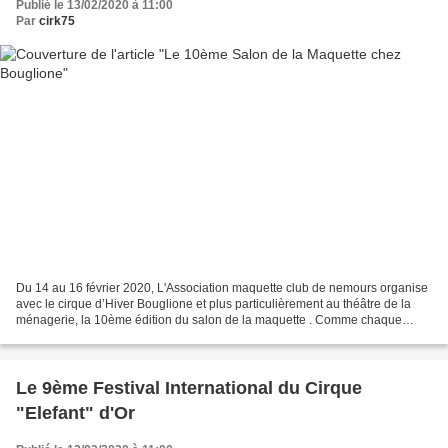
Publié le 13/02/2020 à 11:00
Par
cirk75
Du 14 au 16 février 2020, L'Association maquette club de nemours organise
avec le cirque d’Hiver Bouglione et plus particulièrement au théâtre de la
ménagerie, la 10ème édition du salon de la maquette . Comme chaque
année , seront présents Outre de nombreux...
Le 9ème Festival International du Cirque
"Elefant" d'Or