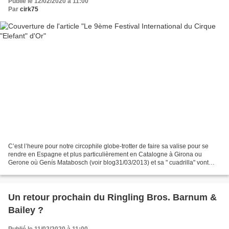
Publié le 12/02/2020 à 11:00
Par
cirk75
C’est l’heure pour notre circophile globe-trotter de faire sa valise pour se
rendre en Espagne et plus particulièrement en Catalogne à Girona ou
Gerone où Genís Matabosch (voir blog31/03/2013) et sa " cuadrilla" vont
proposer du 13 an 18 février le 9ème...
Un retour prochain du Ringling Bros. Barnum &
Bailey ?
Publié le 11/02/2020 à 11:00