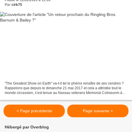
Par
cirk75
"The Greatest Show on Earth" va-t-il tel le phénix renaître de ses cendres ?
Rappelons que depuis le dimanche 21 mai 2017 et cela a attristée tout le
monde circassien, s’est tenue au Nassau veterans Memorial Coliseunm à
Uniondale près de New-York, la...
< Page précédente
Page suivante >
Hébergé par Overblog