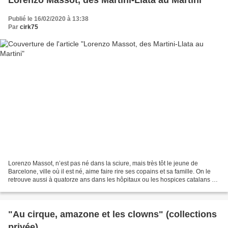
Lorenzo Massot, des Martini-Llata au Martini
Publié le 16/02/2020 à 13:38
Par
cirk75
Lorenzo Massot, n’est pas né dans la sciure, mais très tôt le jeune de
Barcelone, ville où il est né, aime faire rire ses copains et sa famille. On le
retrouve aussi à quatorze ans dans les hôpitaux ou les hospices catalans où
il va distraire les malades...
"Au cirque, amazone et les clowns" (collections
privée)