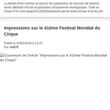
La famille Knie comme on peut le lire parachève sa moisson de lauriers
dorés attribués lors de la quinzaine circassienne monégasque. Suite au
Clown d’Or (voir blog21/012020)empoché par les frères Errani et le fils aîné
de Géraldine Katherina Knie, c’est...
Impressions sur le 41ème Festival Mondial du
Cirque
Publié le 03/02/2020 à 13:27
Par
cirk75