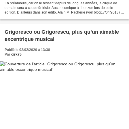
En préambule, car on le ressent depuis de longues années, le cirque de
demain sera à coup sûr triste. Aucun comique à l’horizon lors de cette
édition. D’ailleurs dans son édito, Alain M. Pacherie (voir blog17/04/2013) le
souligne en indiquant que: "nous...
Grigoresco ou Grigorescu, plus qu’un aimable
excentrique musical
Publié le 02/02/2020 à 13:38
Par
cirk75