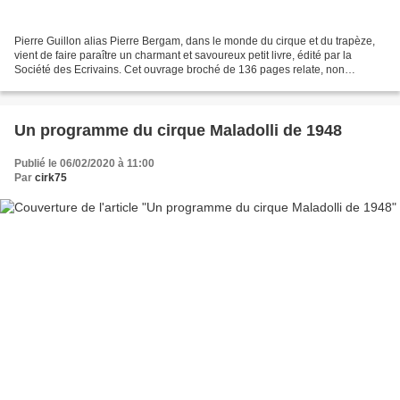
Pierre Guillon alias Pierre Bergam, dans le monde du cirque et du trapèze,
vient de faire paraître un charmant et savoureux petit livre, édité par la
Société des Ecrivains. Cet ouvrage broché de 136 pages relate, non
seulement sa vie d’aérien mais aussi...
Un programme du cirque Maladolli de 1948
Publié le 06/02/2020 à 11:00
Par
cirk75