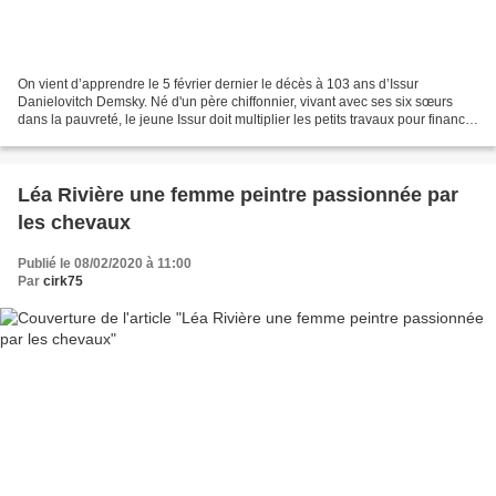
On vient d’apprendre le 5 février dernier le décès à 103 ans d’Issur
Danielovitch Demsky. Né d'un père chiffonnier, vivant avec ses six sœurs
dans la pauvreté, le jeune Issur doit multiplier les petits travaux pour financer
ses études. Adolescent, il...
Léa Rivière une femme peintre passionnée par
les chevaux
Publié le 08/02/2020 à 11:00
Par
cirk75