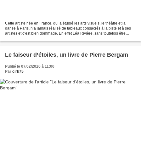
Cette artiste née en France, qui a étudié les arts visuels, le théâtre et la
danse à Paris, n’a jamais réalisé de tableaux consacrés à la piste et à ses
artistes et c’est bien dommage. En effet Léa Rivière, sans toutefois être
cavalière, est fascinée...
Le faiseur d’étoiles, un livre de Pierre Bergam
Publié le 07/02/2020 à 11:00
Par
cirk75