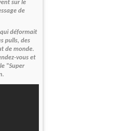
ent sur le
essage de
 qui déformait
s pulls, des
out de monde.
rendez-vous et
 le "Super
n.