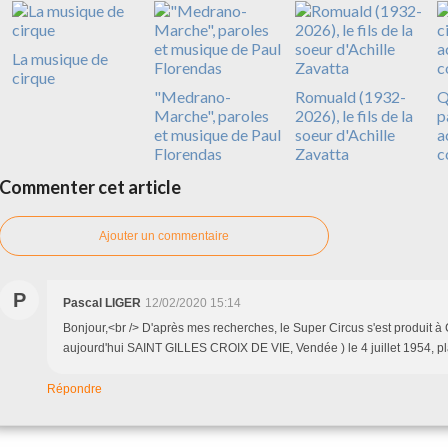
La musique de
cirque
"Medrano-
Romuald (1932-
Q
Marche", paroles
2026), le fils de la
p
et musique de Paul
soeur d'Achille
a
Florendas
Zavatta
c
Commenter cet article
Ajouter un commentaire
P
Pascal LIGER
12/02/2020 15:14
Bonjour,<br /> D'après mes recherches, le Super Circus s'est produit 
aujourd'hui SAINT GILLES CROIX DE VIE, Vendée ) le 4 juillet 1954, p
Répondre