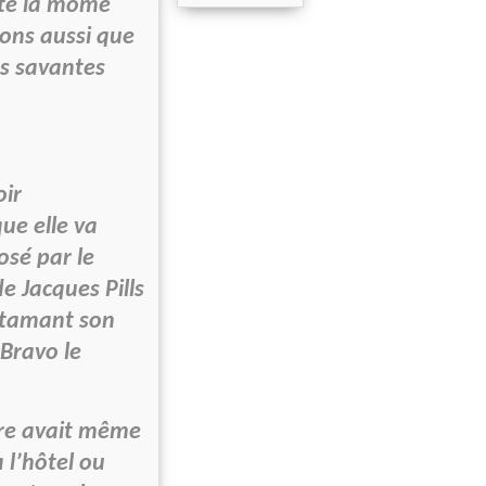
ste la mome
tons aussi que
s savantes
oir
ue elle va
osé par le
e Jacques Pills
entamant son
Bravo le
ère avait même
 l’hôtel ou