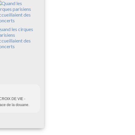
uand les cirques
arisiens
ccueillaient des
oncerts
à CROIX DE VIE -
lace de la douane.