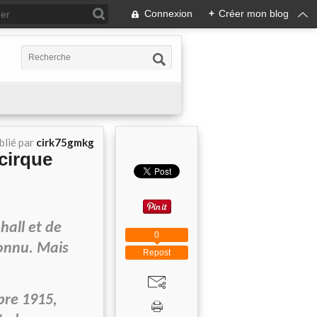
Connexion
+
Créer mon blog
blié par
cirk75gmkg
 cirque
hall et de
0
connu. Mais
Repost
bre 1915,