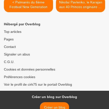
< Palmarès du 6ème
Nikolaï Pavlenko, le Karajan
Festival New Generation
aux 40 Princes originaire du
Bengale, de Sumatra ou de
Sibérie >
Hébergé par Overblog
Top articles
Pages
Contact
Signaler un abus
C.G.U.
Cookies et données personnelles
Préférences cookies
Voir le profil de cirk75 sur le portail Overblog
Créer un blog sur Overblog
Créer un blog