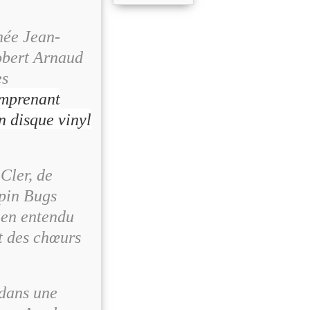
née Jean-
Robert Arnaud
es
omprenant
n disque vinyl
Cler, de
apin Bugs
ien entendu
et des chœurs
 dans une