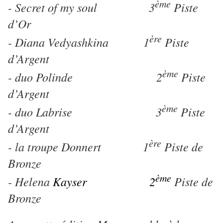
ème
- Secret of my soul 3
Piste
d’Or
ère
- Diana Vedyashkina 1
Piste
d’Argent
ème
- duo Polinde 2
Piste
d’Argent
ème
- duo Labrise 3
Piste
d’Argent
ère
- la troupe Donnert 1
Piste de
Bronze
ème
- Helena
Kayser 2
Piste de
Bronze