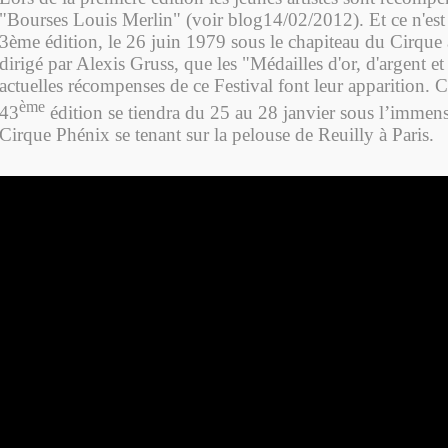
"Bourses Louis Merlin" (voir blog14/02/2012). Et ce n'est 
3ème édition, le 26 juin 1979 sous le chapiteau du Cirque
dirigé par Alexis Gruss, que les "Médailles d'or, d'argent et
actuelles récompenses de ce Festival font leur apparition. C
ème
43
édition se tiendra du 25 au 28 janvier sous l’immen
Cirque Phénix se tenant sur la pelouse de Reuilly à Paris.