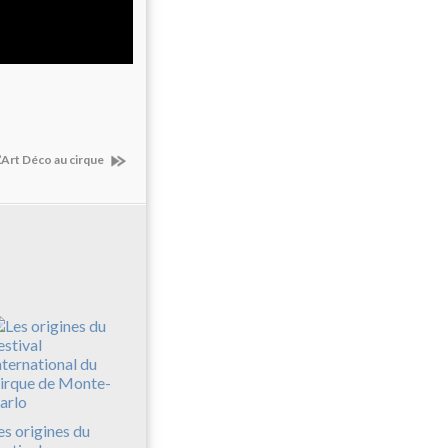
L’Art Déco au cirque
es origines du