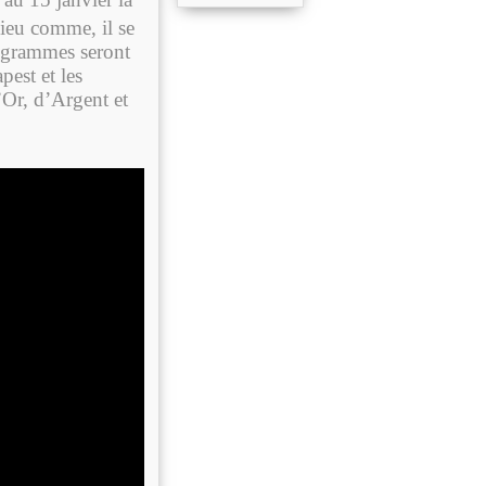
lieu comme, il se
rogrammes seront
est et les
Or, d’Argent et