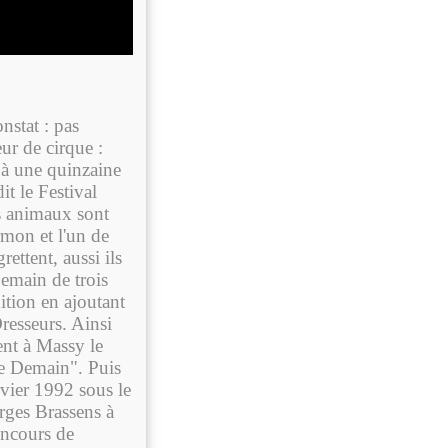
nstat : pas
r de cirque :
 à une quinzaine
t le Festival
s animaux sont
mon et l'un de
ettent, aussi ils
emain de trois
ition en ajoutant
resseurs. Ainsi
ent à Massy le
e Demain". Puis
nvier 1992 sous le
rges Brassens à
oncours de