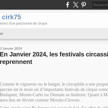
 cirk75
enirs d’un passionné de cirque
ct
5 Janvier 2024
En Janvier 2024, les festivals circass
reprennent
Comme le vigneron ou le berger, le circophile a son propre 
janvier est le mois où d’importants festivals de cirque co
Budapest, Monte-Carlo ou Demain se tindront. Quant à Mas
aura lieu en février comme Mondo-Clowns.
Cette année c’est Budapest qui ouvre le bal. En effet du 10