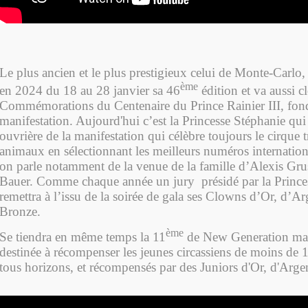
Le plus ancien et le plus prestigieux celui de Monte-Carlo,
ème
en 2024 du 18 au 28 janvier sa 46
édition et va aussi cl
Commémorations du Centenaire du Prince Rainier III, fond
manifestation. Aujourd'hui c’est la Princesse Stéphanie qui 
ouvrière de la manifestation qui célèbre toujours le cirque 
animaux en sélectionnant les meilleurs numéros internatio
on parle notamment de la venue de la famille d’Alexis Grus
Bauer. Comme chaque année un jury présidé par la Prince
remettra à l’issu de la soirée de gala ses Clowns d’Or, d’Ar
Bronze.
ème
S
e tiendra en même temps la 11
de New Generation man
destinée à récompenser les jeunes circassiens de moins de 
tous horizons, et récompensés par des Juniors d'Or, d'Arge