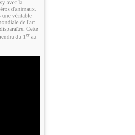
sy avec la
méros d'animaux.
s une véritable
ondiale de l'art
isparaître. Cette
er
tiendra du 1
au