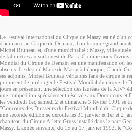
Le Festival International du Cirque de Massy est né d'un co
d'animaux au Cirque de Demain, d'un homme grand amateu
Michel Bruneau et, d'une municipalité : Massy, ville située
de kilomètres au sud-ouest de Paris. Comme nous l'avons di
Mondial du Cirque de Demain est une manifestation où le
absents. Le député Maire de Massy à l’époque, Claude Ger
ses adjoints, Michel Bruneau véritables fans de cirque le regr
proposent de prolonger le Festival Mondial du cirque de D
jours en présentant une sélection des lauréats de la XIV° éd
une compétition spécialement réservée aux Dompteurs et D
les vendredi 1er, samedi 2 et dimanche 3 février 1991 se ti
"Concours des Dresseurs du Festival Mondial du Cirque d
une seconde édition se déroule les 31 janvier et 1er et 2 ja
chapiteau du Cirque Arlette Gruss installé dans le parc Geo
Massy. L'année suivante, du 15 au 17 janvier 1993, le "C