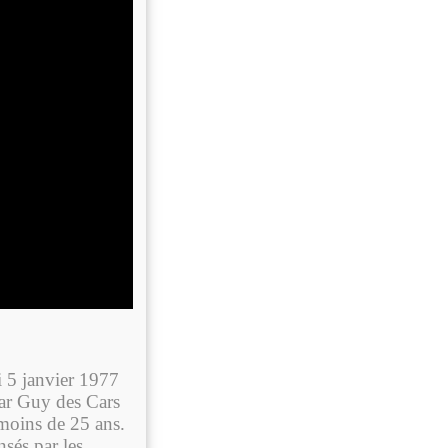
i 5 janvier 1977
par Guy des Cars
 moins de 25 ans.
nsés par les