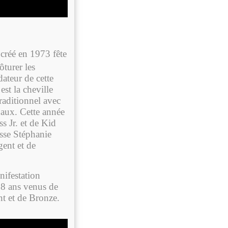
 créé en 1973 fête
ôturer les
ateur de cette
est la cheville
traditionnel avec
naux. Cette année
s Jr. et de Kid
sse Stéphanie
gent et de
ifestation
18 ans venus de
nt et de Bronze.