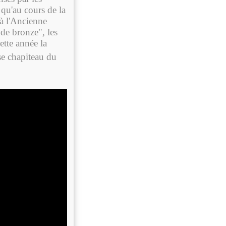
qu'au cours de la
 à l'Ancienne
 de bronze", les
ette année la
se chapiteau du