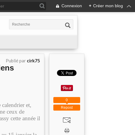
Connexion
+
Créer mon blog
Publié par
cirk75
iens
0
calendrier et,
Repost
mme ceux de
sy cette année il
 au 15 janvier la