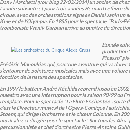
Dany Marchetti (voir blog 22/03/2014) un ancien de chez
L’année suivante et pour trois années Bernard Lefèvre dir
cirque, avec des orchestrations signées Daniel Janin un 
Knie et de l’Olympia. En 1985 pour le spectacle "Paris-Pé
tromboniste Wanik Garbian arrive au pupitre de directio
L’année suiv
production "
Picasso" pla
Frédéric Manoukian qui, pour une aventure qui va durer 
s’entourer de pointures musicales mais avec une voilure 
fonction de la nature des spectacles.
En 1997 le batteur André Kéchida reprend jusqu’en 2002 
maestro avec une interruption pour la saison 98/99 où Fr
remplace. Pour le spectacle "La Flute Enchantée", sorte 
c’est le Directeur musical de l’Opéra-Comique l’autrichi
Stoehr, qui dirige l’orchestre et le chœur Colonne. En 200
musicale est dirigée pour le spectacle "Sur tous les Airs" 
percussionniste et chef d’orchestre Pierre-Antoine Guilla