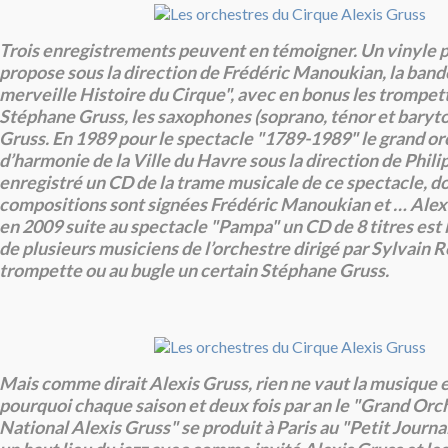
Trois enregistrements peuvent en témoigner. Un vinyle 
propose sous la direction de Frédéric Manoukian, la bande
merveille Histoire du Cirque", avec en bonus les trompet
Stéphane Gruss, les saxophones (soprano, ténor et baryto
Gruss. En 1989 pour le spectacle "1789-1989" le grand o
d’harmonie de la Ville du Havre sous la direction de Phili
enregistré un CD de la trame musicale de ce spectacle, d
compositions sont signées Frédéric Manoukian et … Alexi
en 2009 suite au spectacle "Pampa" un CD de 8 titres est le
de plusieurs musiciens de l’orchestre dirigé par Sylvain R
trompette ou au bugle un certain Stéphane Gruss.
Mais comme dirait Alexis Gruss, rien ne vaut la musique en
pourquoi chaque saison et deux fois par an le "Grand Orc
National Alexis Gruss" se produit à Paris au "Petit Jour