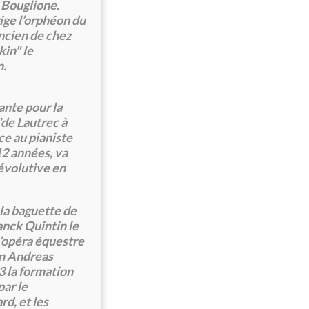
 Bouglione.
ige l’orphéon du
ancien de chez
kin" le
n.
ante pour la
de Lautrec à
ce au pianiste
12 années, va
évolutive en
la baguette de
anck Quintin le
d’opéra équestre
en Andreas
3 la formation
par le
rd, et les