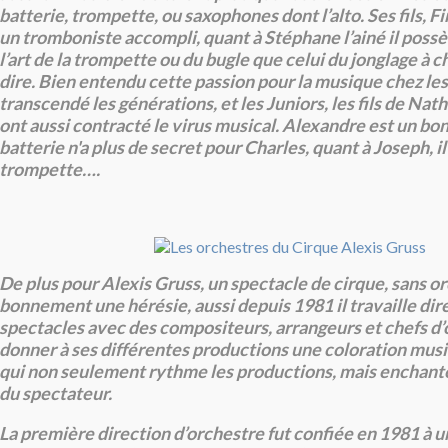
batterie, trompette, ou saxophones dont l’alto. Ses fils, Fi
un tromboniste accompli, quant à Stéphane l’ainé il possè
l’art de la trompette ou du bugle que celui du jonglage à ch
dire. Bien entendu cette passion pour la musique chez les
transcendé les générations, et les Juniors, les fils de Nat
ont aussi contracté le virus musical. Alexandre est un bon 
batterie n'a plus de secret pour Charles, quant à Joseph, il 
trompette….
De plus pour Alexis Gruss, un spectacle de cirque, sans or
bonnement une hérésie, aussi depuis 1981 il travaille di
spectacles avec des compositeurs, arrangeurs et chefs d
donner à ses différentes productions une coloration musi
qui non seulement rythme les productions, mais enchante 
du spectateur.
La première direction d’orchestre fut confiée en 1981 à u