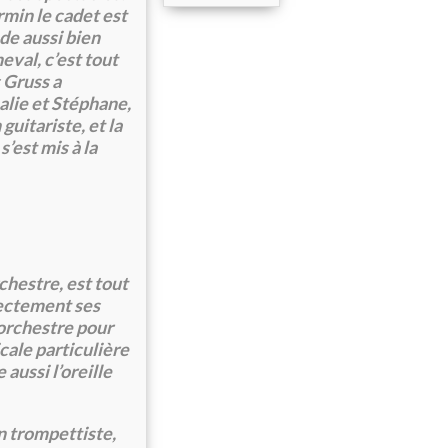
rmin le cadet est
de aussi bien
eval, c’est tout
 Gruss a
halie et Stéphane,
guitariste, et la
s’est mis à la
chestre, est tout
rectement ses
’orchestre pour
cale particulière
aussi l’oreille
n trompettiste,