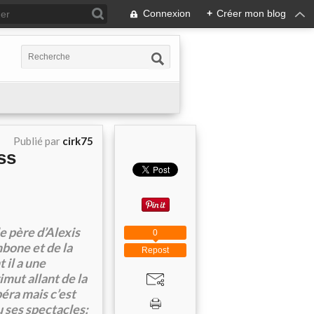
Connexion
+
Créer mon blog
Publié par
cirk75
ss
e père d’Alexis
0
bone et de la
Repost
 il a une
imut allant de la
péra mais c’est
u ses spectacles: