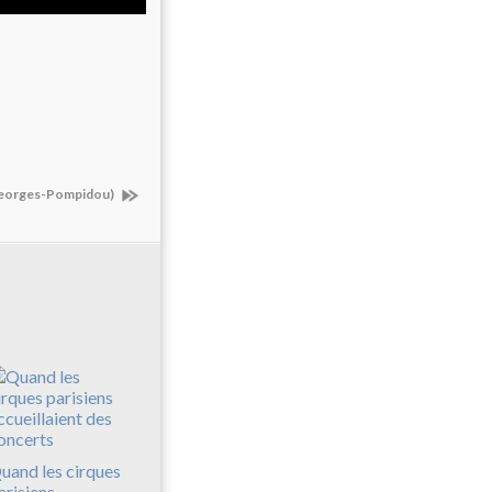
e Georges-Pompidou)
uand les cirques
arisiens