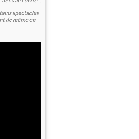
siens au cuivre...
tains spectacles
nt de même en