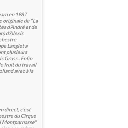
paru en 1987
 originale de "La
tes d’André et de
n) d’Alexis
rchestre
ppe Langlet a
ont plusieurs
s Gruss.. Enfin
 fruit du travail
olland avec à la
 direct, c’est
hestre du Cirque
nal Montparnasse"