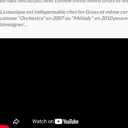
un haut lieu du jazz avec comme invité Alexis Gruss et les 
La musique est indispensable chez les Gruss et même cer
comme "Orchestra" en 2007 ou "Mélody" en 2010 peuve
témoigner…