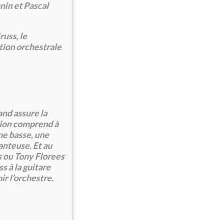
nin et Pascal
russ, le
tion orchestrale
and assure la
ation comprend à
ne basse, une
anteuse. Et au
s ou Tony Florees
s à la guitare
ir l’orchestre.